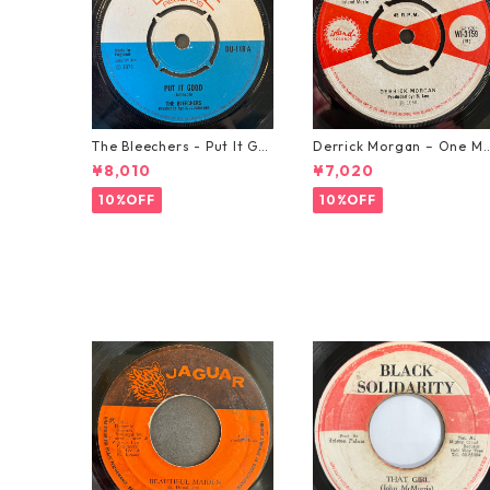
The Bleechers - Put It Go
Derrick Morgan – One M
od 【7-21637】
rning In May【7-21653】
¥8,010
¥7,020
10%OFF
10%OFF