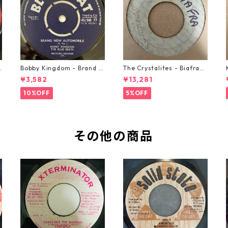
o
Bobby Kingdom - Brand N
The Crystalites - Biafra
ew Automobile【7-2088
【7-21293】
¥3,582
¥13,281
9】
10%OFF
5%OFF
その他の商品