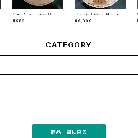
Yami Bolo - Leave Out Th
Chester Coke - African Ra
e Badness 【7-10916】
ce【7-21819】
¥980
¥8,800
CATEGORY
商品一覧に戻る