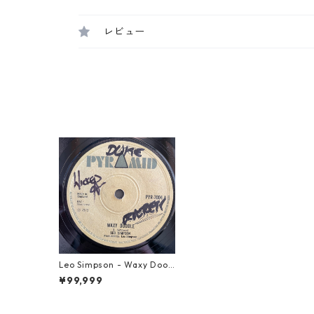
レビュー
Leo Simpson - Waxy Dood
le【7-21672】
¥99,999