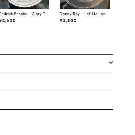
Cedrick Brooks - Glory To
Danny Ray – Let Me Love
Sounds【7-21786】
You Tonight【12-30001】
¥2,600
¥2,800