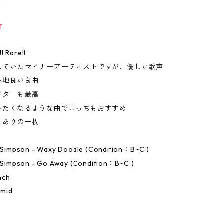
T
! Rare!!
動していたマイナーアーティストですが、優しい歌声
心地良い良曲
ギターも最高
みたくなるような曲でこっちもおすすめ
えありの一枚
o Simpson - Waxy Doodle (Condition：B~C )
o Simpson - Go Away (Condition：B~C )
nch
amid