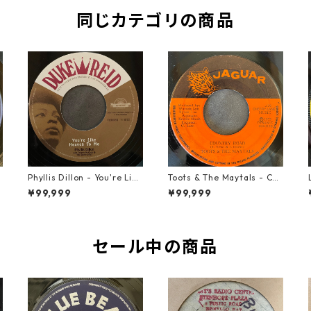
同じカテゴリの商品
t
Phyllis Dillon - You're Like
Toots & The Maytals - Cou
Heaven To Me【7-21913】
ntry Road【7-21951】
¥99,999
¥99,999
セール中の商品