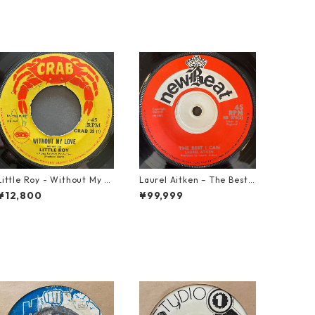
Little Roy - Without My L
Laurel Aitken ‎– The Best I
ove【7-21990】
Can【7-22012】
¥12,800
¥99,999