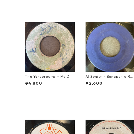
The Yardbrooms - My Des
Al Senior - Bonaparte Re
ire【7-21922】
reat【7-21861】
¥4,800
¥2,600