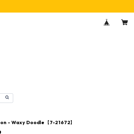
son - Waxy Doodle【7-21672】
9