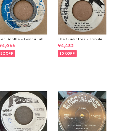
Ken Boothe - Gonna Take
The Gladiators - Tribulati
A Miracle【7-21362】
on【7-21365】
¥4,066
¥4,482
5%OFF
10%OFF