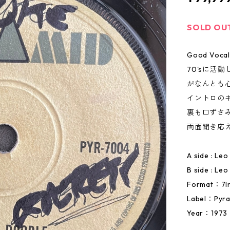
SOLD OU
Good Vocal!
70'sに活
がなんとも
イントロの
裏も口ずさ
両面聞き応
A side : Le
B side : Le
Format：7I
Label：Pyr
Year：1973