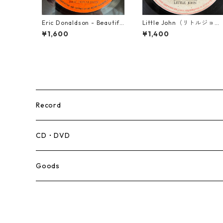
Eric Donaldson - Beautifu
Little John（リトルジョ
l Maiden【7-21788】
ン） - That Girl 【7-2004
¥1,600
¥1,400
5】
Record
Mento,Calypso,Ballad
CD・DVD
Ska
Goods
Rocksteady