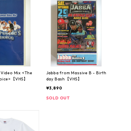
 Video Mix <The
Jabba from Massive B - Birth
Choice>【VHS】
day Bash【VHS】
¥3,890
SOLD OUT