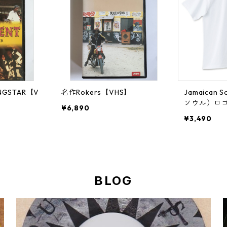
ANGSTAR【V
名作Rokers【VHS】
Jamaican
ソウル）ロ
¥6,890
¥3,490
BLOG