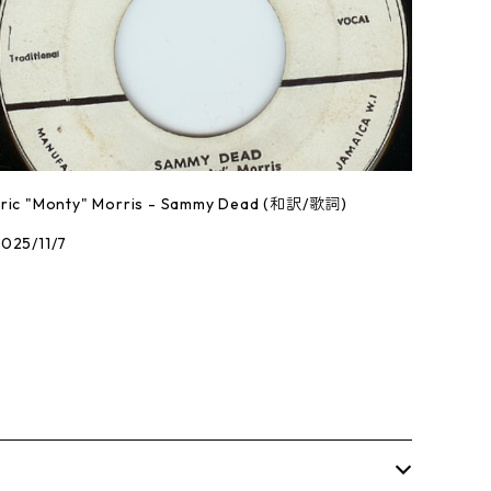
Eric "Monty" Morris - Sammy Dead (和訳/歌詞)
025/11/7