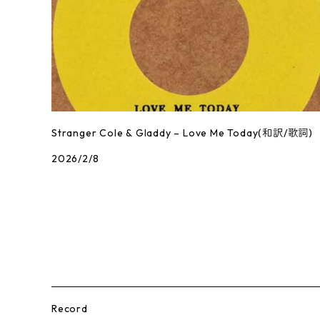
Stranger Cole & Gladdy – Love Me Today(和訳/歌詞)
2026/2/8
Record