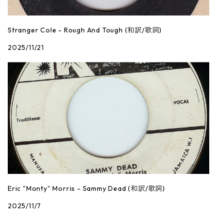
Stranger Cole - Rough And Tough (和訳/歌詞)
2025/11/21
Eric "Monty" Morris - Sammy Dead (和訳/歌詞)
2025/11/7