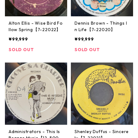
Alton Ellis - Wise Bird Fo
Dennis Brown - Things I
llow Spring【7-22022】
n Life【7-22020】
¥99,999
¥99,999
SOLD OUT
SOLD OUT
Administrators - This Is
Shenley Duffus - Sincere
Reggae Music【12-5007
ly【7-22021】