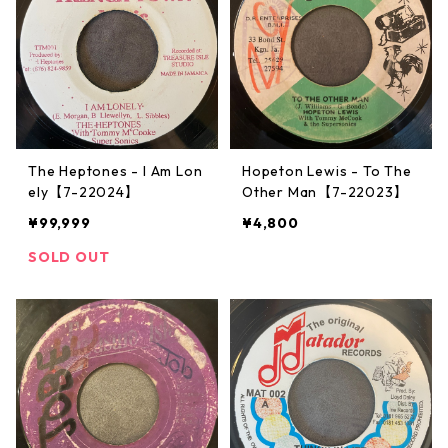
The Heptones - I Am Lon
Hopeton Lewis - To The
ely【7-22024】
Other Man【7-22023】
¥99,999
¥4,800
SOLD OUT