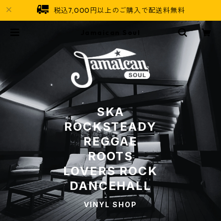
税込7,000円以上のご購入で配送料無料
Jamaican Soul
SKA
ROCKSTEADY
REGGAE
ROOTS
LOVERS ROCK
DANCEHALL
VINYL SHOP