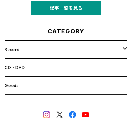
記事一覧を見る
CATEGORY
Record
Mento,Calypso,Ballad
CD・DVD
Ska
Goods
Rocksteady
Roots