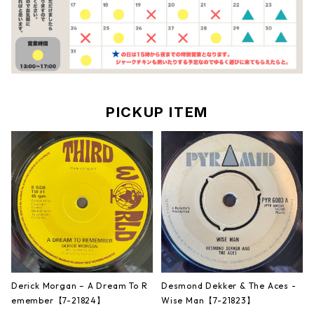
PICKUP ITEM
Derick Morgan – A Dream To R
Desmond Dekker & The Aces -
emember【7-21824】
Wise Man【7-21823】