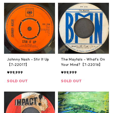
Johnny Nash ‎- Stir It Up
The Maytals - What's On
【7-22017】
Your Mind?【7-22016】
¥99,999
¥99,999
SOLD OUT
SOLD OUT