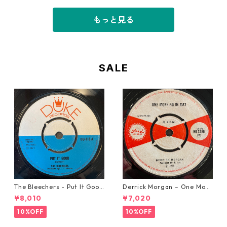
もっと見る
SALE
The Bleechers - Put It Good
Derrick Morgan – One Morn
【7-21637】
ing In May【7-21653】
¥8,010
¥7,020
10%OFF
10%OFF