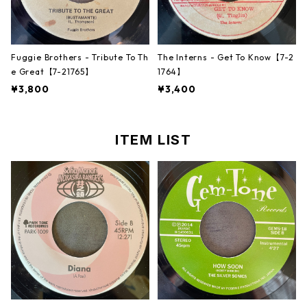
Fuggie Brothers - Tribute To Th
The Interns - Get To Know【7-2
e Great【7-21765】
1764】
¥3,800
¥3,400
ITEM LIST