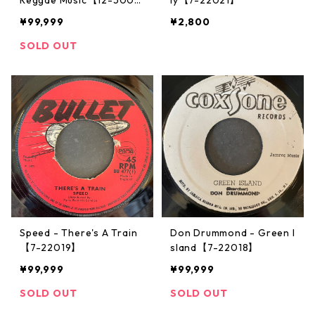
2】
¥99,999
¥2,800
SOLD OUT
Speed - There's A Train
Don Drummond - Green I
【7-22019】
sland【7-22018】
¥99,999
¥99,999
SOLD OUT
SOLD OUT