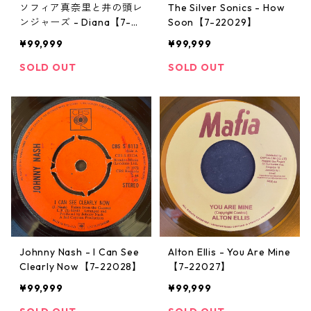
ソフィア真奈里と井の頭レ
The Silver Sonics - How
ンジャーズ - Diana【7-2
Soon【7-22029】
2030】
¥99,999
¥99,999
SOLD OUT
SOLD OUT
Johnny Nash - I Can See
Alton Ellis - You Are Mine
Clearly Now【7-22028】
【7-22027】
¥99,999
¥99,999