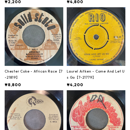
¥2,200
¥4,800
Chester Coke - African Race【7
Laurel Aitken - Come And Let U
-21819】
s Go【7-21779】
¥8,800
¥4,200