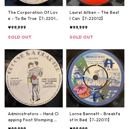
The Corporation Of Lov
Laurel Aitken ‎– The Best
e - To Be True【7-2201
I Can【7-22012】
3】
¥99,999
¥99,999
SOLD OUT
SOLD OUT
Administrators - Hand Cl
Lorna Bennett - Breakfa
apping Foot Stomping M
st In Bed【7-22011】
usic【12-50071】
¥99,999
¥99,999