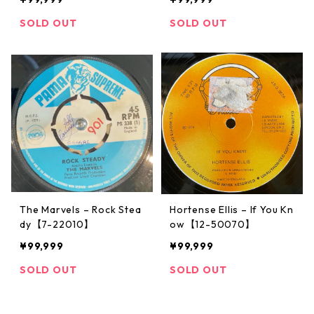
SOLD OUT
SOLD OUT
The Marvels ‎– Rock Stea
Hortense Ellis – If You Kn
dy【7-22010】
ow【12-50070】
¥99,999
¥99,999
SOLD OUT
SOLD OUT