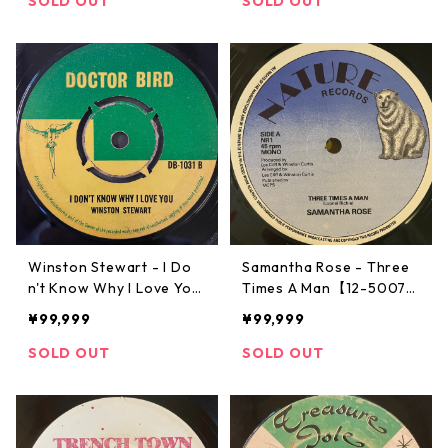
SOLD OUT
SOLD OUT
Winston Stewart - I Do
Samantha Rose - Three
n't Know Why I Love You
Times A Man【12-5007
【7-22026】
2】
¥99,999
¥99,999
SOLD OUT
SOLD OUT