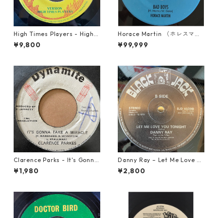
High Times Players - High T
Horace Martin （ホレスマー
imes Theme【7-21926】
ティン） - Bad Boys【7'】
¥9,800
¥99,999
Clarence Parks - It's Gonna
Danny Ray – Let Me Love Yo
Take A Miracle【7-21096】
u Tonight【12-30001】
¥1,980
¥2,800