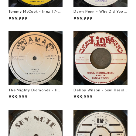
Tommy McCook - Inez【7-21
Dawn Penn - Why Did You Li
840】
e【7-21938】
¥99,999
¥99,999
The Mighty Diamonds - Hey
Delroy Wilson - Soul Resolu
Girl【12-50053】
tion【7-21935】
¥99,999
¥99,999