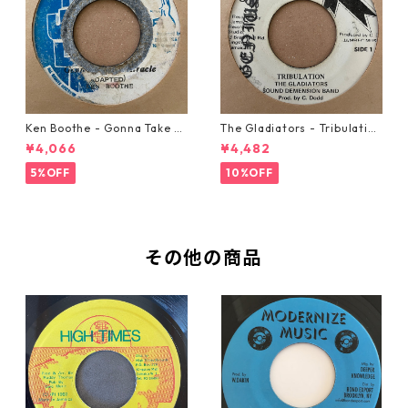
Ken Boothe - Gonna Take A
The Gladiators - Tribulation
Miracle【7-21362】
【7-21365】
¥4,066
¥4,482
5%OFF
10%OFF
その他の商品