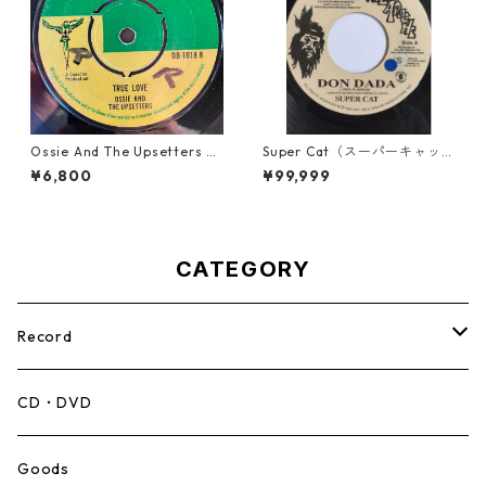
Ossie And The Upsetters -
Super Cat（スーパーキャッ
True Love【7-22000】
ト） - Don Dada【7inch】
¥6,800
¥99,999
CATEGORY
Record
Mento,Calypso,Ballad
CD・DVD
Ska
Goods