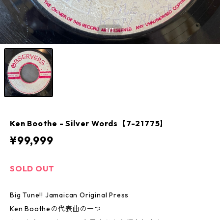
1
/1
Ken Boothe - Silver Words【7-21775】
¥99,999
SOLD OUT
Big Tune!! Jamaican Original Press
Ken Bootheの代表曲の一つ