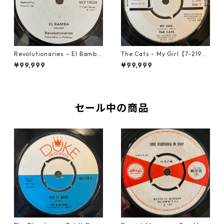
Revolutionaries – El Bamba
The Cats - My Girl【7-2190
【7-21855】
6】
¥99,999
¥99,999
セール中の商品