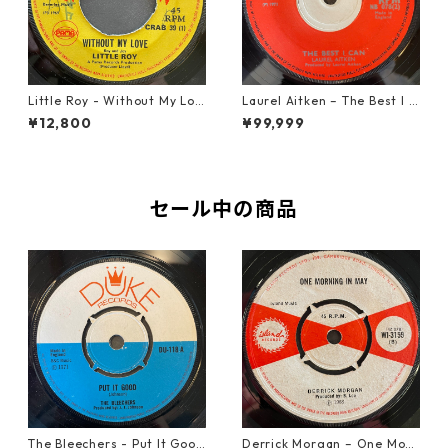
Little Roy - Without My Lov
Laurel Aitken ‎– The Best I C
e【7-21990】
an【7-22012】
¥12,800
¥99,999
セール中の商品
The Bleechers - Put It Good
Derrick Morgan – One Morn