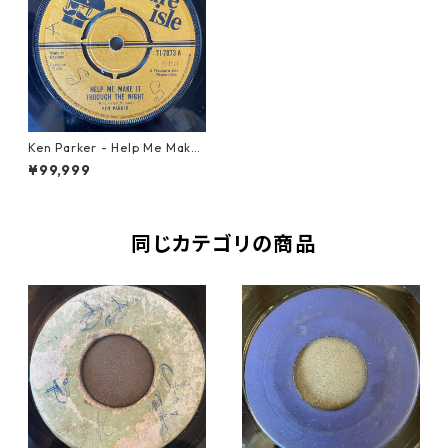
Ken Parker - Help Me Make
It Through The Night【7-217
¥99,999
71】
同じカテゴリの商品