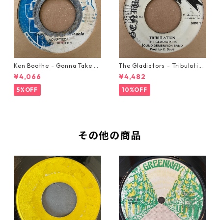
Ken Boothe - Gonna Take A
The Gladiators - Tribulation
Miracle【7-21362】
【7-21365】
¥4,066
¥4,482
5%OFF
10%OFF
その他の商品