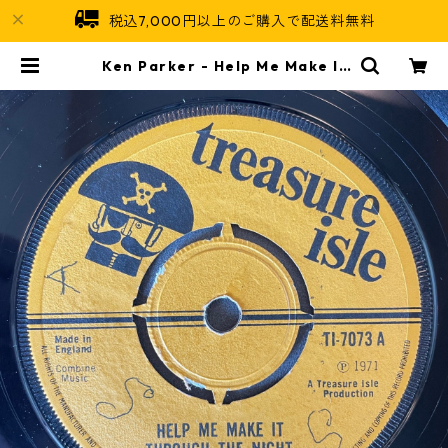
税込7,000円以上のご購入で配送料無料
Ken Parker - Help Me Make It
Through The Night【7-21771】
| Jamaican Soul