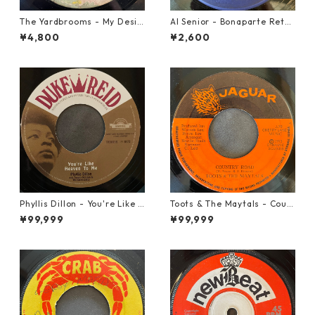
The Yardbrooms - My Desir
Al Senior - Bonaparte Retre
e【7-21922】
at【7-21861】
¥4,800
¥2,600
Phyllis Dillon - You're Like H
Toots & The Maytals - Coun
eaven To Me【7-21913】
try Road【7-21951】
¥99,999
¥99,999