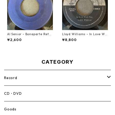
Al Senior - Bonaparte Retre
Lloyd Williams - In Love Wit
at【7-21861】
h You【7-21917】
¥2,600
¥8,800
CATEGORY
Record
Mento,Calypso,Ballad
CD・DVD
Ska
Goods