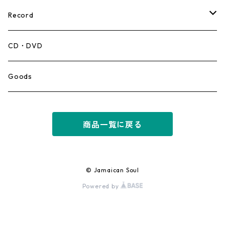
Record
Mento,Calypso,Ballad
CD・DVD
Ska
Goods
Rocksteady
商品一覧に戻る
Roots
Early Reggae/Skins
© Jamaican Soul
Powered by
Lovers