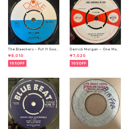
The Bleechers - Put It Good
Derrick Morgan – One Morn
【7-21637】
ing In May【7-21653】
¥8,010
¥7,020
10%OFF
10%OFF