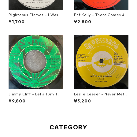
Righteous Flames - I Was B
Pat Kelly - There Comes A T
orn To Be Loved【7-21191】
ime【12-50057】
¥1,700
¥2,800
Jimmy Cliff - Let's Turn The
Leslie Caesar - Never Met A
Table【7-21999】
Woman【12-50067】
¥9,800
¥3,200
CATEGORY