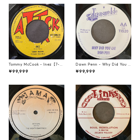
Tommy McCook - Inez【7-21
Dawn Penn - Why Did You Li
840】
e【7-21938】
¥99,999
¥99,999