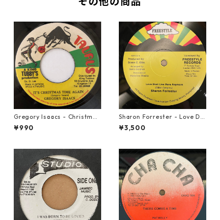
その他の商品
Gregory Isaacs - Christmas
Sharon Forrester - Love Do
Time Once Again【7-2058
n't Live Here Anymore【12-
¥990
¥3,500
9】
50068】