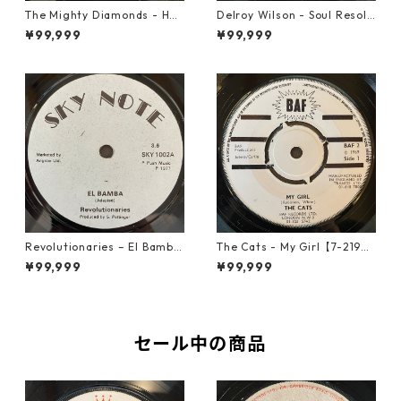
The Mighty Diamonds - Hey
Delroy Wilson - Soul Resolu
Girl【12-50053】
tion【7-21935】
¥99,999
¥99,999
Revolutionaries – El Bamba
The Cats - My Girl【7-2190
【7-21855】
6】
¥99,999
¥99,999
セール中の商品