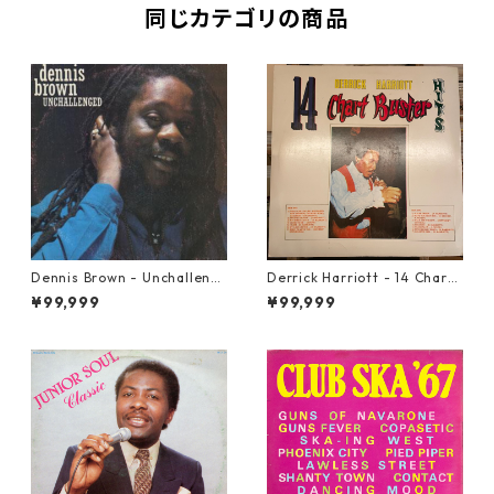
同じカテゴリの商品
Dennis Brown - Unchalleng
Derrick Harriott - 14 Chartb
ed【LP-70046】
uster Hits【LP-70092】
¥99,999
¥99,999