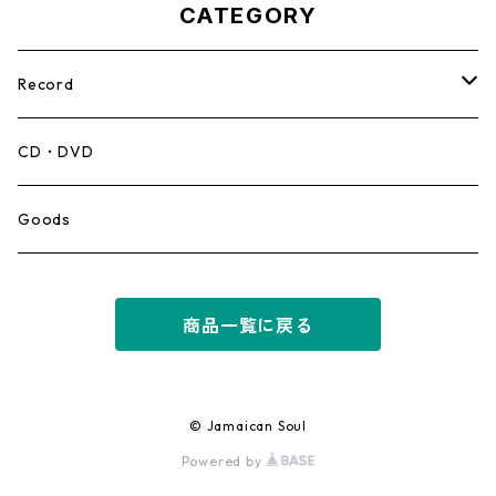
CATEGORY
Record
Mento,Calypso,Ballad
CD・DVD
Ska
Goods
Rocksteady
商品一覧に戻る
Roots
Early Reggae/Skins
© Jamaican Soul
Powered by
Lovers