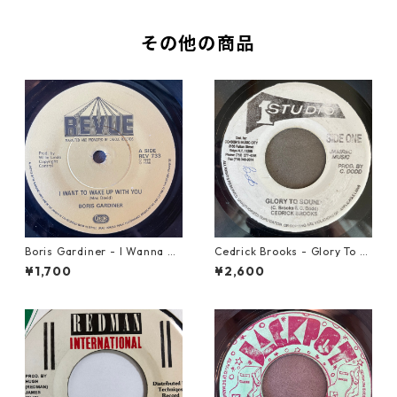
その他の商品
Boris Gardiner - I Wanna W
Cedrick Brooks - Glory To S
ake Up With You【7-2192
ounds【7-21786】
¥1,700
¥2,600
4】