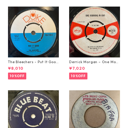
The Bleechers - Put It Good
Derrick Morgan – One Morn
【7-21637】
ing In May【7-21653】
¥8,010
¥7,020
10%OFF
10%OFF