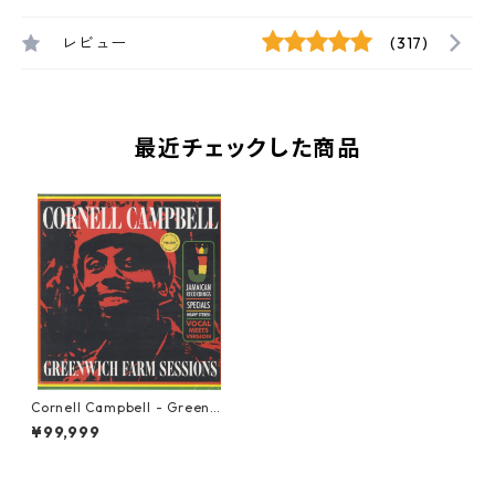
レビュー
(317)
最近チェックした商品
Cornell Campbell - Greenwi
ch Farm Sessions【LP-7001
¥99,999
0】