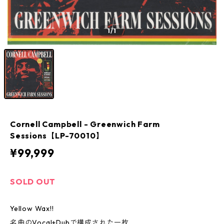
1
/1
Cornell Campbell - Greenwich Farm
Sessions【LP-70010】
¥99,999
SOLD OUT
Yellow Wax!!
名曲のVocal+Dubで構成された一枚