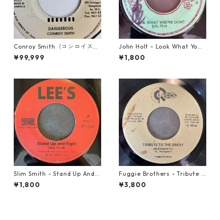
Conroy Smith（コンロイスミ
John Holt - Look What Yo
ス） - Dangerous【7'】
u've Done【7-21817】
¥99,999
¥1,800
Slim Smith - Stand Up And F
Fuggie Brothers - Tribute T
ight 【7-21832】
o The Great【7-21765】
¥1,800
¥3,800