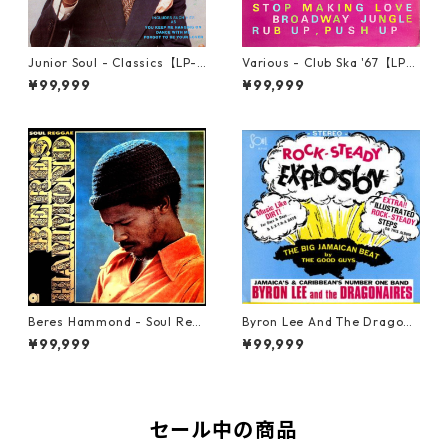
Junior Soul - Classics【LP-7
Various - Club Ska '67【LP-7
0044】
0050】
¥99,999
¥99,999
Beres Hammond - Soul Reg
Byron Lee And The Dragona
gae【LP-70045】
ires - Rock-Steady Explosio
¥99,999
¥99,999
n【LP-70047】
セール中の商品