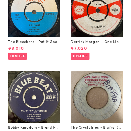
The Bleechers - Put It Good
Derrick Morgan – One Morn
【7-21637】
ing In May【7-21653】
¥8,010
¥7,020
10%OFF
10%OFF
Bobby Kingdom - Brand Ne
The Crystalites - Biafra【7-