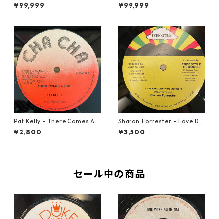
My Girl【7-22004】
d Loving【12-50055】
¥99,999
¥99,999
Pat Kelly - There Comes A T
Sharon Forrester - Love Do
ime【12-50057】
n't Live Here Anymore【12-
¥2,800
¥3,500
50068】
セール中の商品