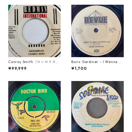
Conroy Smith（コンロイスミ
Boris Gardiner - I Wanna W
ス） - Dangerous【7'】
ake Up With You【7-2192
¥99,999
¥1,700
4】