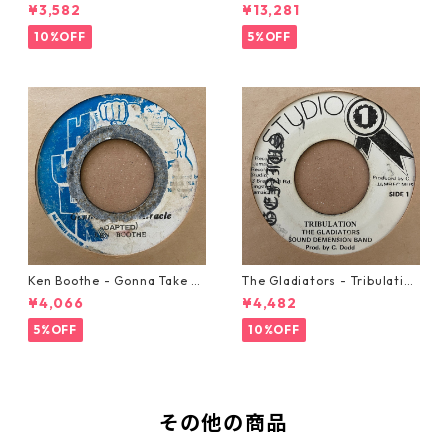
w Automobile【7-20889】
21293】
¥3,582
¥13,281
10%OFF
5%OFF
Ken Boothe - Gonna Take A
The Gladiators - Tribulation
Miracle【7-21362】
【7-21365】
¥4,066
¥4,482
5%OFF
10%OFF
その他の商品