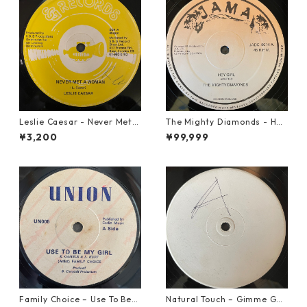
Leslie Caesar - Never Met A
The Mighty Diamonds - Hey
Woman【12-50067】
Girl【12-50053】
¥3,200
¥99,999
Family Choice – Use To Be
Natural Touch – Gimme Goo