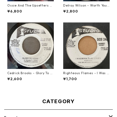
Ossie And The Upsetters -
Delroy Wilson - Worth Your
True Love【7-22000】
Weight In Gold【7-21965】
¥6,800
¥2,800
Cedrick Brooks - Glory To S
Righteous Flames - I Was B
ounds【7-21786】
orn To Be Loved【7-21191】
¥2,600
¥1,700
CATEGORY