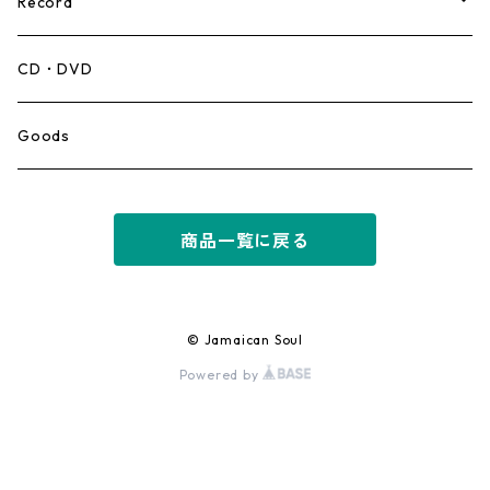
Record
Mento,Calypso,Ballad
CD・DVD
Ska
Goods
Rocksteady
商品一覧に戻る
Roots
Early Reggae/Skins
© Jamaican Soul
Powered by
Lovers
Reggae