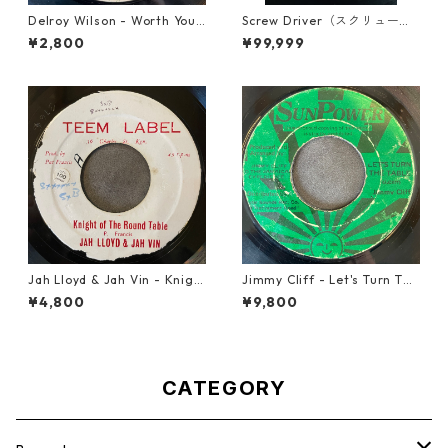
Delroy Wilson - Worth Your
Screw Driver（スクリュード
Weight In Gold【7-21965】
ライバー） - Computer Rule
¥2,800
¥99,999
【7'】
Jah Lloyd & Jah Vin - Knigh
Jimmy Cliff - Let's Turn The
t Of The Round Table【7-21
Table【7-21999】
¥4,800
¥9,800
908】
CATEGORY