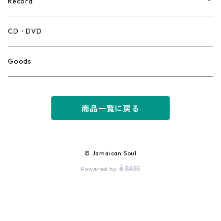
Record
Mento,Calypso,Ballad
CD・DVD
Ska
Goods
Rocksteady
商品一覧に戻る
Roots
Early Reggae/Skins
© Jamaican Soul
Powered by
Lovers
Reggae