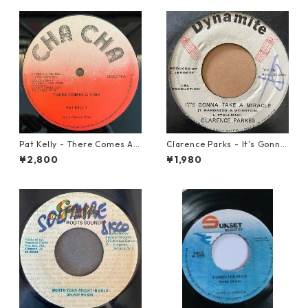
Pat Kelly - There Comes A T
Clarence Parks - It's Gonna
ime【12-50057】
Take A Miracle【7-21096】
¥2,800
¥1,980