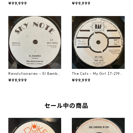
Girl【12-50053】
tion【7-21935】
¥99,999
¥99,999
Revolutionaries – El Bamba
The Cats - My Girl【7-2190
【7-21855】
6】
¥99,999
¥99,999
セール中の商品