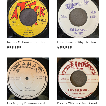
Tommy McCook - Inez【7-21
Dawn Penn - Why Did You Li
840】
e【7-21938】
¥99,999
¥99,999
The Mighty Diamonds - Hey
Delroy Wilson - Soul Resolu