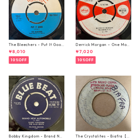
The Bleechers - Put It Good
Derrick Morgan – One Morn
【7-21637】
ing In May【7-21653】
¥8,010
¥7,020
10%OFF
10%OFF
Bobby Kingdom - Brand Ne
The Crystalites - Biafra【7-