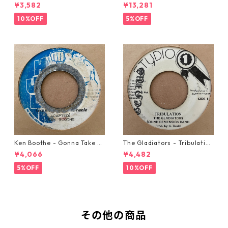
w Automobile【7-20889】
21293】
¥3,582
¥13,281
10%OFF
5%OFF
Ken Boothe - Gonna Take A
The Gladiators - Tribulation
Miracle【7-21362】
【7-21365】
¥4,066
¥4,482
5%OFF
10%OFF
その他の商品