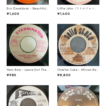
Eric Donaldson - Beautiful
Little John（リトルジョン）
Maiden【7-21788】
- That Girl 【7-20045】
¥1,600
¥1,400
Yami Bolo - Leave Out The
Chester Coke - African Rac
Badness 【7-10916】
e【7-21819】
¥980
¥8,800