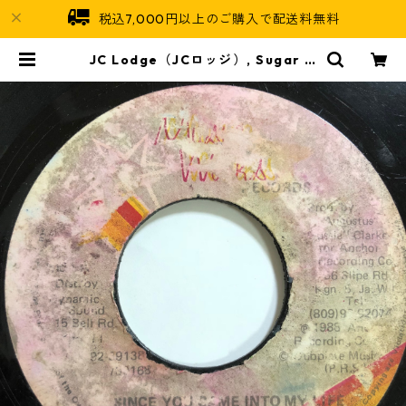
税込7,000円以上のご購入で配送料無料
JC Lodge（JCロッジ）, Sugar M
inott（シュガーマイノット） - Sin
ce You Came Into My Life【7'】
| Jamaican Soul