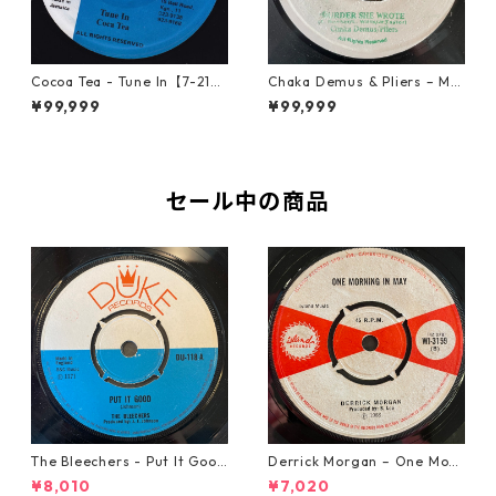
Cocoa Tea - Tune In【7-2187
Chaka Demus & Pliers – Mu
2】
rder She Wrote【7-21777】
¥99,999
¥99,999
セール中の商品
The Bleechers - Put It Good
Derrick Morgan – One Morn
【7-21637】
ing In May【7-21653】
¥8,010
¥7,020