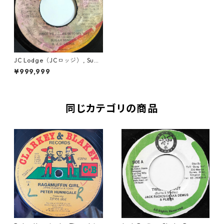
JC Lodge（JCロッジ）, Suga
r Minott（シュガーマイノッ
¥999,999
ト） - Since You Came Into
My Life【7'】
同じカテゴリの商品