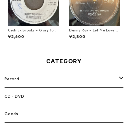
Cedrick Brooks - Glory To S
Danny Ray – Let Me Love Yo
ounds【7-21786】
u Tonight【12-30001】
¥2,600
¥2,800
CATEGORY
Record
Mento,Calypso,Ballad
CD・DVD
Ska
Goods