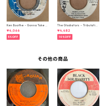
Ken Boothe - Gonna Take A
The Gladiators - Tribulation
Miracle【7-21362】
【7-21365】
¥4,066
¥4,482
5%OFF
10%OFF
その他の商品