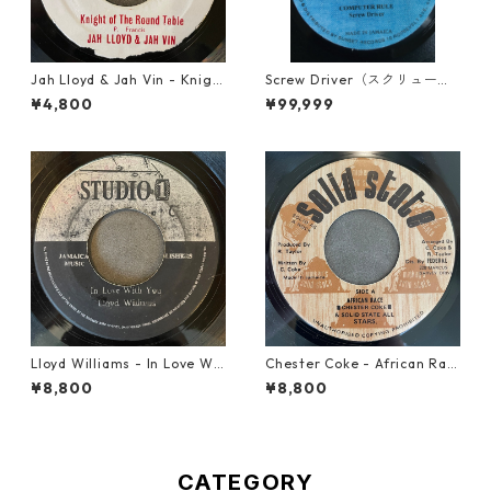
Jah Lloyd & Jah Vin - Knigh
Screw Driver（スクリュード
t Of The Round Table【7-21
ライバー） - Computer Rule
¥4,800
¥99,999
908】
【7'】
Lloyd Williams - In Love Wit
Chester Coke - African Rac
h You【7-21917】
e【7-21819】
¥8,800
¥8,800
CATEGORY