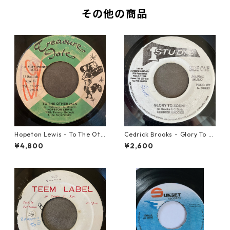
その他の商品
Hopeton Lewis - To The Oth
Cedrick Brooks - Glory To S
er Man【7-22023】
ounds【7-21786】
¥4,800
¥2,600