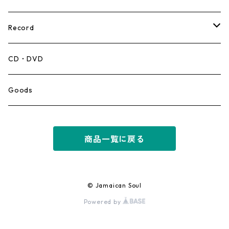
Record
Mento,Calypso,Ballad
CD・DVD
Ska
Goods
Rocksteady
商品一覧に戻る
Roots
Early Reggae/Skins
© Jamaican Soul
Powered by
Lovers