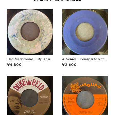
The Yardbrooms - My Desir
Al Senior - Bonaparte Retre
e【7-21922】
at【7-21861】
¥4,800
¥2,600