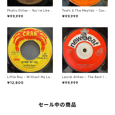
Phyllis Dillon - You're Like H
Toots & The Maytals - Coun
eaven To Me【7-21913】
try Road【7-21951】
¥99,999
¥99,999
Little Roy - Without My Lov
Laurel Aitken ‎– The Best I C
e【7-21990】
an【7-22012】
¥12,800
¥99,999
セール中の商品