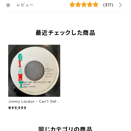
レビュー
(317)
最近チェックした商品
Jimmy London - Can't Get
Use To Losing You【7-2168
¥99,999
5】
同じカテゴリの商品