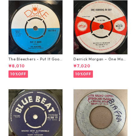
The Bleechers - Put It Good
Derrick Morgan – One Morn
【7-21637】
ing In May【7-21653】
¥8,010
¥7,020
10%OFF
10%OFF