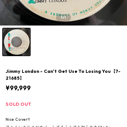
1
/1
Jimmy London - Can't Get Use To Losing You【7-
21685】
¥99,999
SOLD OUT
Nice Cover!!