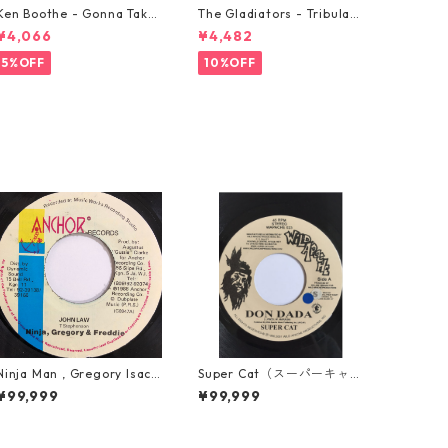
Ken Boothe - Gonna Take
The Gladiators - Tribulati
A Miracle【7-21362】
on【7-21365】
¥4,066
¥4,482
5%OFF
10%OFF
Ninja Man , Gregory Isacc
Super Cat（スーパーキャッ
s & Freddie Mcgregor - J
ト） - Don Dada【7inch】
¥99,999
¥99,999
ohn Low【7-20010】