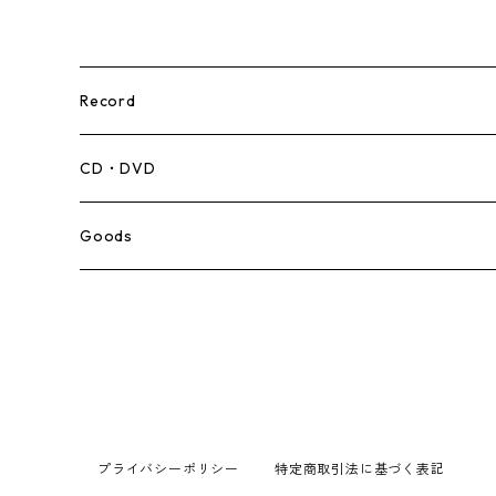
Record
Mento,Calypso,Ballad
CD・DVD
Ska
Goods
Rocksteady
Roots
Early Reggae/Skins
プライバシーポリシー
特定商取引法に基づく表記