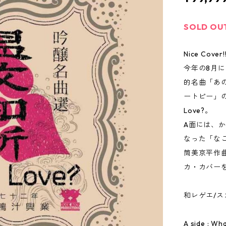
SOLD OU
Nice Cover!
今年の8月
的名曲「あ
ートピー」の
Love?。
A面には、
なった「な
筒美京平作
カ・カバーを
和レゲエ/ス
A side : W