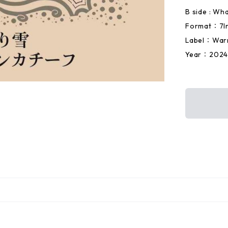
B side : 
Format：7I
Label：Warn
Year：202