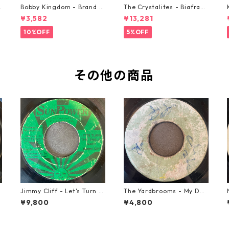
o
Bobby Kingdom - Brand N
The Crystalites - Biafra
ew Automobile【7-2088
【7-21293】
¥3,582
¥13,281
9】
10%OFF
5%OFF
その他の商品
Jimmy Cliff - Let's Turn T
The Yardbrooms - My Des
i
he Table【7-21999】
ire【7-21922】
¥9,800
¥4,800