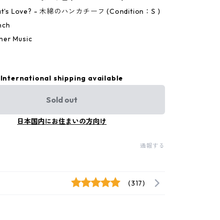
What's Love? - 木綿のハンカチーフ (Condition：S )
nch
er Music
4
International shipping available
Sold out
日本国内にお住まいの方向け
通報する
(317)