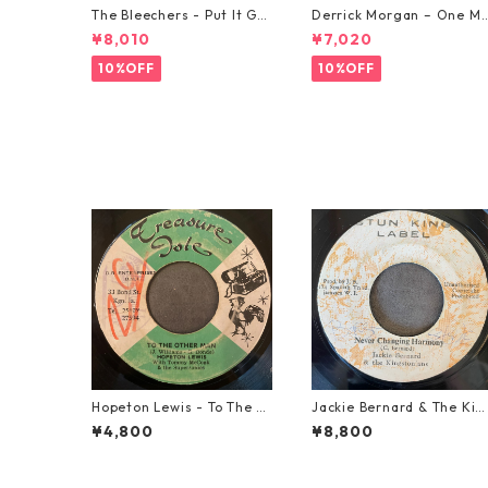
The Bleechers - Put It Go
Derrick Morgan – One M
od 【7-21637】
rning In May【7-21653】
¥8,010
¥7,020
10%OFF
10%OFF
Hopeton Lewis - To The O
Jackie Bernard & The Kin
ther Man【7-22023】
gstonians - Never Chang
¥4,800
¥8,800
ng Harmony【7-21948】