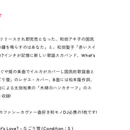
T
!
にリリースされ即完売となった、和田アキ子の国民
の鐘を鳴らすのはあなた」と、松田聖子「赤いスイ
7インチが記憶に新しい歌謡スカバンド、What's
かぐや姫の楽曲でイルカがカバーし国民的歌謡曲と
ごり雪」のレゲエ・カバー、B面には松本隆作詞、
曲による太田裕美の「木綿のハンカチーフ」のス
収録!
カファン～カヴァー曲好き和モノDJ必携の1枚です!
hat's Love? - なごり雪 (Condition：S )