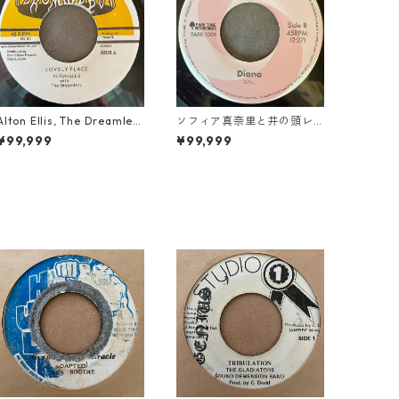
Alton Ellis, The Dreamlets
ソフィア真奈里と井の頭レ
- Lovely Place【7-21812】
ンジャーズ - Diana【7-22
¥99,999
¥99,999
030】