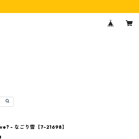
Love? - なごり雪【7-21698】
9