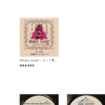
What's Love? - なごり雪
【7-21698】
¥99,999