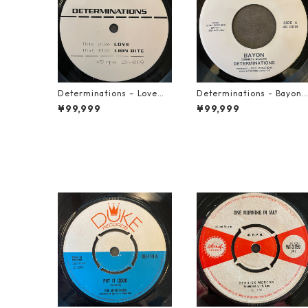
Determinations – Love【7
Determinations - Bayon
-21918】
【7-21865】
¥99,999
¥99,999