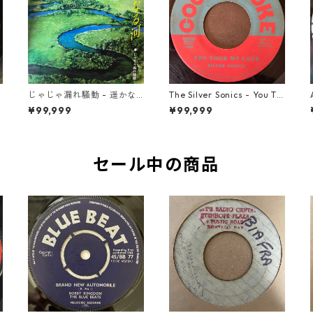
じゃじゃ漏れ騒動 - 遥かな
The Silver Sonics - You To
る河【7-22014】
ok My Love【7-21910】
¥99,999
¥99,999
セール中の商品