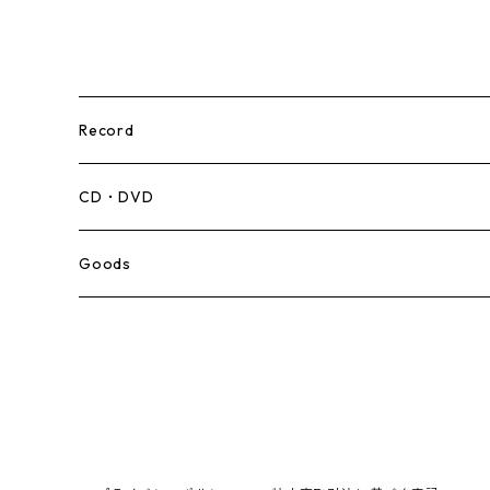
Record
Mento,Calypso,Ballad
CD・DVD
Ska
Goods
Rocksteady
Roots
Early Reggae/Skins