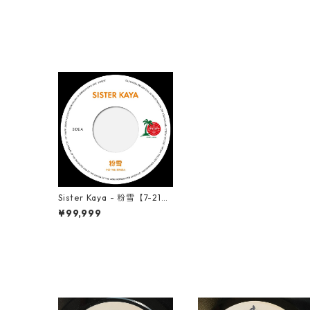
Sister Kaya - 粉雪【7-2169
9】
¥99,999