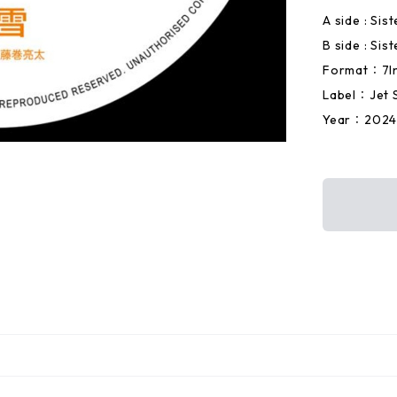
A side : Si
B side : Sis
Format：7I
Label：Jet 
Year：202