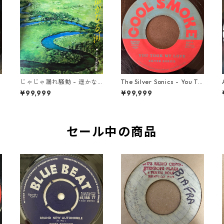
じゃじゃ漏れ騒動 - 遥かな
The Silver Sonics - You To
る河【7-22014】
ok My Love【7-21910】
¥99,999
¥99,999
セール中の商品