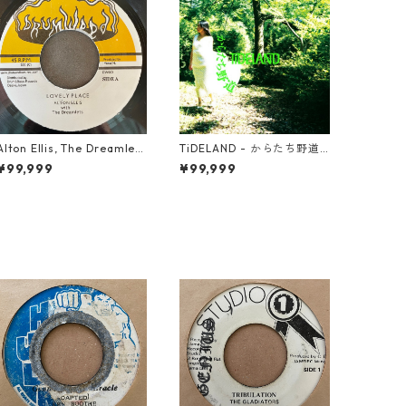
Alton Ellis, The Dreamlets
TiDELAND - からたち野道
- Lovely Place【7-21812】
【7-21953】
¥99,999
¥99,999