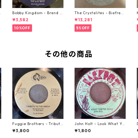
o
Bobby Kingdom - Brand N
The Crystalites - Biafra
ew Automobile【7-2088
【7-21293】
¥3,582
¥13,281
9】
10%OFF
5%OFF
その他の商品
Fuggie Brothers - Tribute
John Holt - Look What Yo
To The Great【7-21765】
u've Done【7-21817】
¥3,800
¥1,800