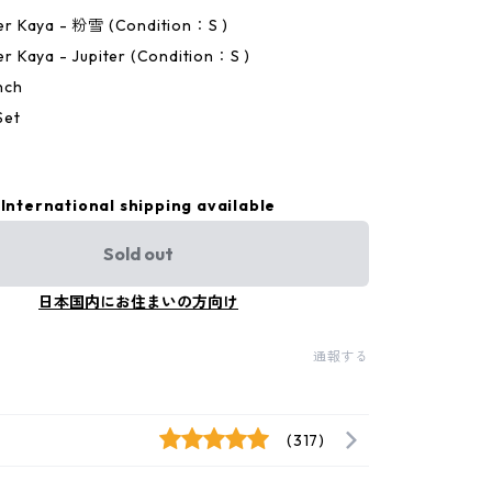
ster Kaya - 粉雪 (Condition：S )
ter Kaya - Jupiter (Condition：S )
nch
Set
4
International shipping available
Sold out
日本国内にお住まいの方向け
通報する
(317)