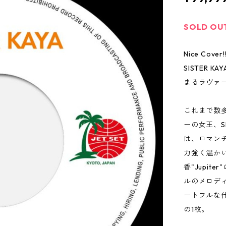
SOLD OU
Nice Cover!
SISTER 
まるラヴァ
これまで数多
ーの女王、S
は、ロマンチ
力強く温か
香"Jupi
ルのメロデ
ートフルな仕
の1枚。