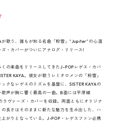
T
!
KAYAが歌う、誰もが知る名曲「粉雪」"Jupiter"の心温
ーズ・カバーがついにアナログ・リリース!
くの楽曲をリリースしてきたJ-POPレゲエ・カバ
ISTER KAYA。彼女が歌うレミオロメンの「粉雪」
ックなレゲエのリズムを基盤に、SISTER KAYAの
い歌声が胸に響く最高の一曲。B面には平原綾
ter"のラヴァーズ・カバーを収録。両面ともにオリジナ
ィの良さはそのままに新たな魅力を生み出した、ハ
上がりとなっている。J-POP・レゲエファン必携