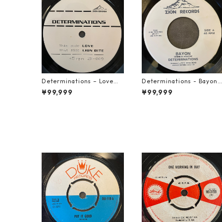
Determinations – Love【7
Determinations - Bayon
-21918】
【7-21865】
¥99,999
¥99,999