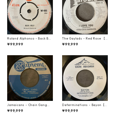
Roland Alphonso - Back Bea
The Gaylads - Red Rose 【7
t【7-21909】
-21853】
¥99,999
¥99,999
Jamaicans - Chain Gang【7
Determinations - Bayon【7-
-21911】
21865】
¥99,999
¥99,999