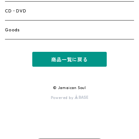
Mento,Calypso,Ballad
CD・DVD
Ska
Goods
Rocksteady
商品一覧に戻る
Roots
Early Reggae/Skins
© Jamaican Soul
Powered by
Lovers
Reggae