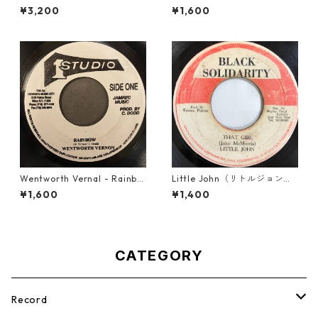
t To Heaven【12-50058】
Maiden【7-21788】
¥3,200
¥1,600
Wentworth Vernal - Rainbo
Little John（リトルジョン）
w【7-21940】
- That Girl 【7-20045】
¥1,600
¥1,400
CATEGORY
Record