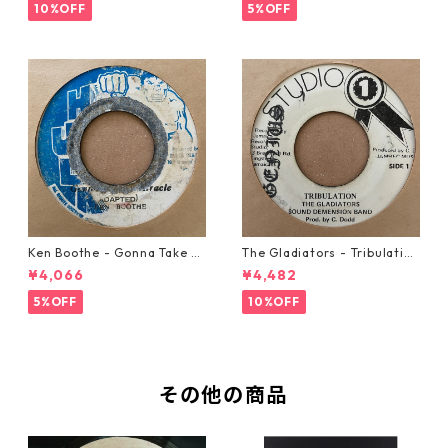
10%OFF
5%OFF
Ken Boothe - Gonna Take A
The Gladiators - Tribulation
Miracle【7-21362】
【7-21365】
¥4,066
¥4,482
5%OFF
10%OFF
その他の商品