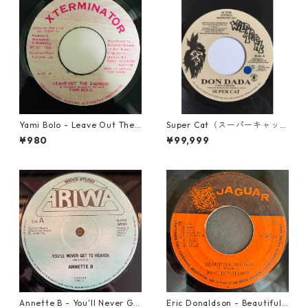
Yami Bolo - Leave Out The
Super Cat（スーパーキャッ
Badness 【7-10916】
ト） - Don Dada【7inch】
¥980
¥99,999
Annette B - You'll Never Ge
Eric Donaldson - Beautiful