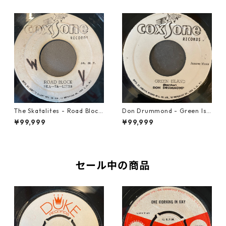
The Skatalites - Road Block
Don Drummond - Green Isl
【7-21996】
and【7-22018】
¥99,999
¥99,999
セール中の商品