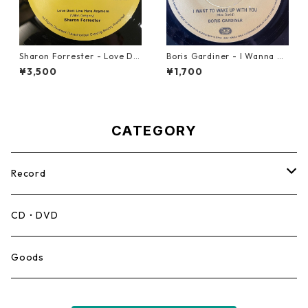
Sharon Forrester - Love Do
Boris Gardiner - I Wanna W
n't Live Here Anymore【12-
ake Up With You【7-2192
¥3,500
¥1,700
50068】
4】
CATEGORY
Record
Mento,Calypso,Ballad
CD・DVD
Ska
Goods
Rocksteady