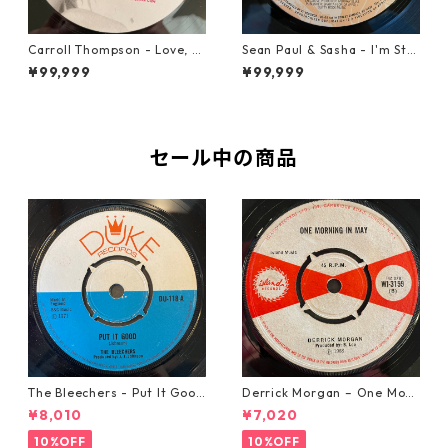
Carroll Thompson - Love, N
Sean Paul & Sasha - I'm Still
eed And Want You【12-2198
In Love With You Boy【7-218
¥99,999
¥99,999
3】
78】
セール中の商品
The Bleechers - Put It Good
Derrick Morgan – One Morn
【7-21637】
ing In May【7-21653】
¥8,010
¥7,020
10%OFF
10%OFF