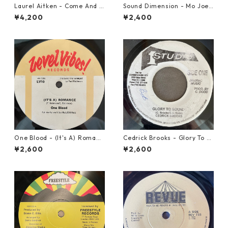
Laurel Aitken - Come And L
Sound Dimension - Mo Joe
et Us Go【7-21779】
Rock Steady【7-21087】
¥4,200
¥2,400
One Blood - (It's A) Romanc
Cedrick Brooks - Glory To S
e【12-50054】
ounds【7-21786】
¥2,600
¥2,600