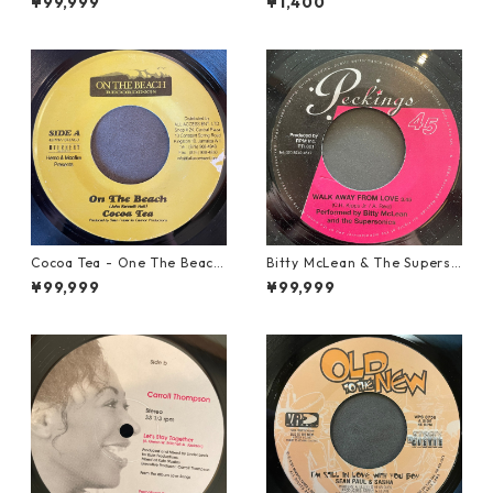
¥99,999
¥1,400
Cocoa Tea - One The Beach
Bitty McLean & The Superso
【7-21919】
nics - Walk Away From Love
¥99,999
¥99,999
【7-21989】