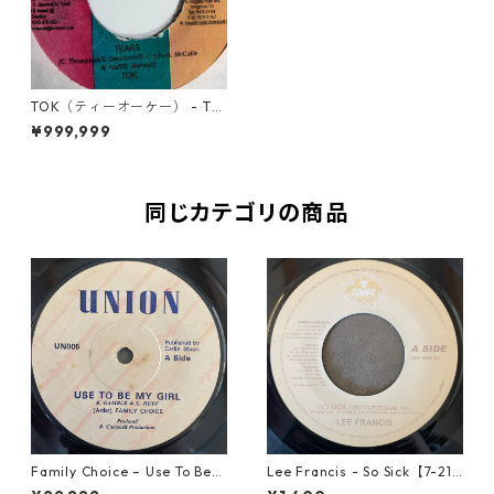
TOK（ティーオーケー） - Tea
rs【7'】
¥999,999
同じカテゴリの商品
Family Choice – Use To Be
Lee Francis - So Sick【7-219
My Girl【7-22004】
25】