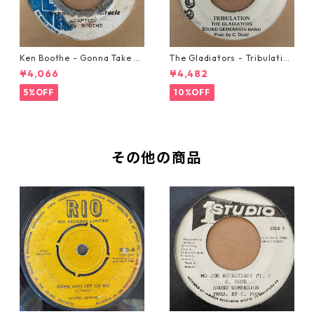
Ken Boothe - Gonna Take A
The Gladiators - Tribulation
Miracle【7-21362】
【7-21365】
¥4,066
¥4,482
5%OFF
10%OFF
その他の商品