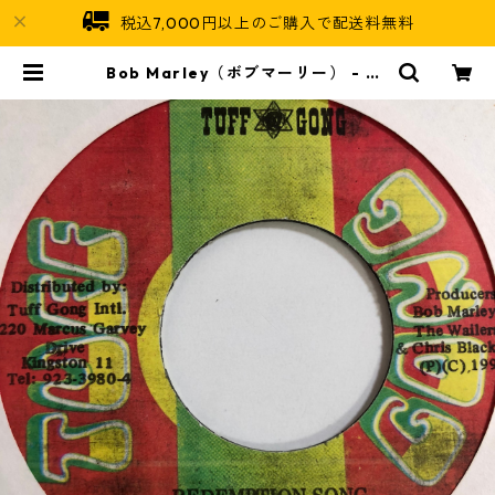
税込7,000円以上のご購入で配送料無料
Bob Marley（ボブマーリー） - Re
demption Song【7'】 | Jamaic
an Soul