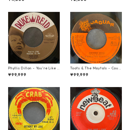
Phyllis Dillon - You're Like H
Toots & The Maytals - Coun
eaven To Me【7-21913】
try Road【7-21951】
¥99,999
¥99,999