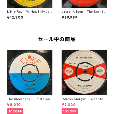
Little Roy - Without My Lov
Laurel Aitken ‎– The Best I C
e【7-21990】
an【7-22012】
¥12,800
¥99,999
セール中の商品
The Bleechers - Put It Good
Derrick Morgan – One Morn
【7-21637】
ing In May【7-21653】
¥8,010
¥7,020
10%OFF
10%OFF