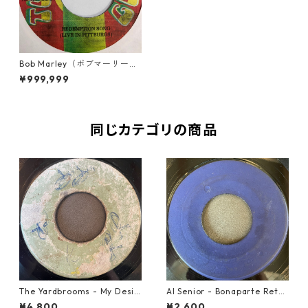
Bob Marley（ボブマーリー）
- Redemption Song【7'】
¥999,999
同じカテゴリの商品
The Yardbrooms - My Desir
Al Senior - Bonaparte Retre
e【7-21922】
at【7-21861】
¥4,800
¥2,600