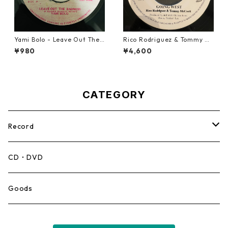
Yami Bolo - Leave Out The
Rico Rodriguez & Tommy Mc
Badness 【7-10916】
Cook - Going West【7-2198
¥980
¥4,600
3】
CATEGORY
Record
Mento,Calypso,Ballad
CD・DVD
Ska
Goods
Rocksteady