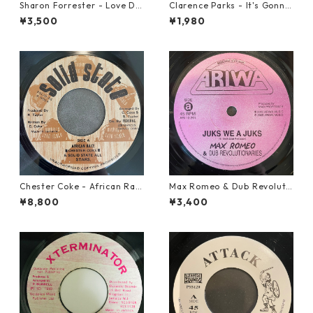
Sharon Forrester - Love Do
Clarence Parks - It's Gonna
n't Live Here Anymore【12-
Take A Miracle【7-21096】
¥3,500
¥1,980
50068】
Chester Coke - African Rac
Max Romeo & Dub Revoluti
e【7-21819】
onaries - Juks We A Juks【1
¥8,800
¥3,400
0-90000】