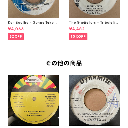
Ken Boothe - Gonna Take A
The Gladiators - Tribulation
Miracle【7-21362】
【7-21365】
¥4,066
¥4,482
5%OFF
10%OFF
その他の商品