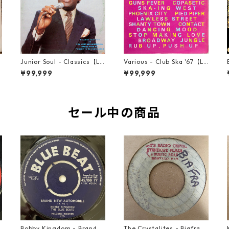
r
Junior Soul - Classics【LP
Various - Club Ska '67【LP
】
-70044】
-70050】
¥99,999
¥99,999
セール中の商品
o
Bobby Kingdom - Brand N
The Crystalites - Biafra