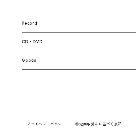
Record
Mento,Calypso,Ballad
CD・DVD
Ska
Goods
Rocksteady
Roots
Early Reggae/Skins
プライバシーポリシー
特定商取引法に基づく表記
Lovers