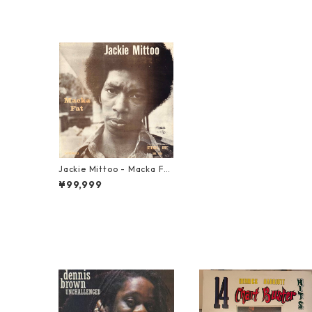
Jackie Mittoo - Macka Fat
【LP-70011】
¥99,999