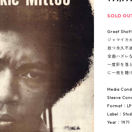
SOLD OU
Great Shot!
ジャマイカ
放つ永久不
全曲ハズレ
一度針を落
に一枚を聴
Media Condi
Sleeve Cond
Format：LP
Label：Stud
Year：1971