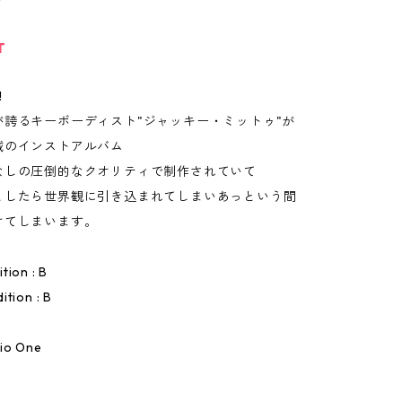
T
!
が誇るキーボーディスト"ジャッキー・ミットゥ"が
滅のインストアルバム
なしの圧倒的なクオリティで制作されていて
としたら世界観に引き込まれてしまいあっという間
けてしまいます。
tion : B
ition : B
io One