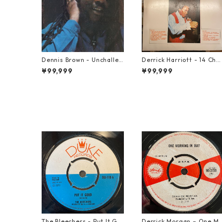
Dennis Brown - Unchallen
Derrick Harriott - 14 Cha
ged【LP-70046】
tbuster Hits【LP-70092
¥99,999
¥99,999
The Bleechers - Put It Go
Derrick Morgan – One M