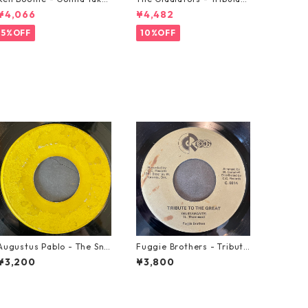
A Miracle【7-21362】
on【7-21365】
¥4,066
¥4,482
5%OFF
10%OFF
Augustus Pablo - The Sni
Fuggie Brothers - Tribute
per【7-21945】
To The Great【7-21765】
¥3,200
¥3,800