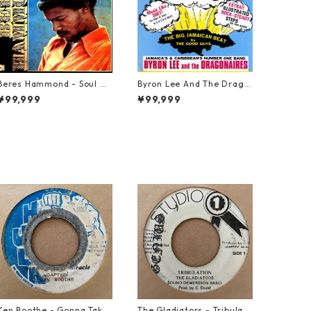
Beres Hammond - Soul Re
Byron Lee And The Drago
ggae【LP-70045】
naires - Rock-Steady Expl
¥99,999
¥99,999
osion【LP-70047】
Ken Boothe - Gonna Take
The Gladiators - Tribulati