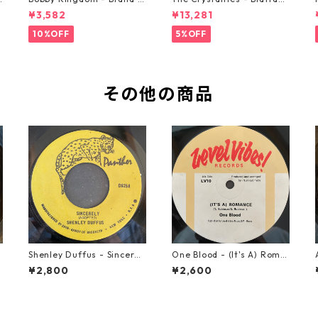
ew Automobile【7-2088
【7-21293】
¥3,582
¥13,281
9】
10%OFF
5%OFF
その他の商品
Shenley Duffus - Sincerel
One Blood - (It's A) Roma
y【7-22021】
nce【12-50054】
¥2,800
¥2,600