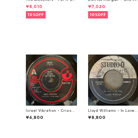
od 【7-21637】
rning In May【7-21653】
¥8,010
¥7,020
10%OFF
10%OFF
Israel Vibration - Crisis
Lloyd Williams - In Love
【7-21895】
With You【7-21917】
¥6,800
¥8,800