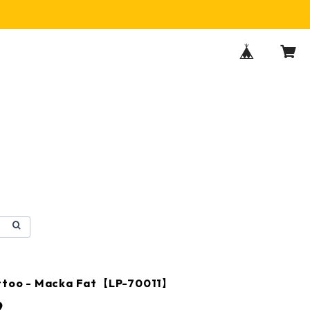
ittoo - Macka Fat【LP-70011】
9