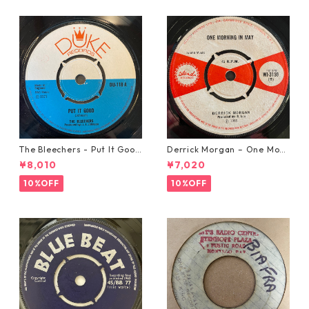
The Bleechers - Put It Good
Derrick Morgan – One Morn
【7-21637】
ing In May【7-21653】
¥8,010
¥7,020
10%OFF
10%OFF