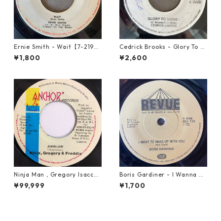
Ernie Smith - Wait【7-2196
Cedrick Brooks - Glory To S
0】
ounds【7-21786】
¥1,800
¥2,600
Ninja Man , Gregory Isaccs
Boris Gardiner - I Wanna W
& Freddie Mcgregor - John
ake Up With You【7-2192
¥99,999
¥1,700
Low【7-20010】
4】