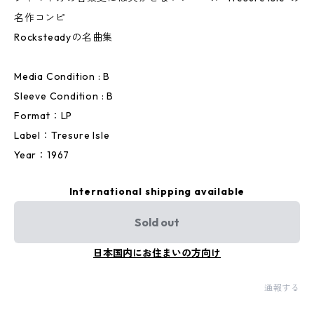
名作コンピ
Rocksteadyの名曲集
Media Condition : B
Sleeve Condition : B
Format：LP
Label：Tresure Isle
Year：1967
International shipping available
Sold out
日本国内にお住まいの方向け
通報する