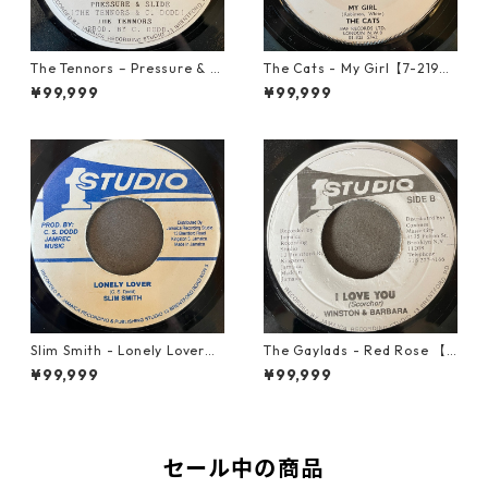
The Tennors – Pressure & Sl
The Cats - My Girl【7-2190
ide【7-21952】
6】
¥99,999
¥99,999
Slim Smith - Lonely Lover
The Gaylads - Red Rose 【7
【7-21921】
-21853】
¥99,999
¥99,999
セール中の商品