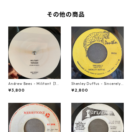
その他の商品
Andrew Bees ‎- Militant【12-
Shenley Duffus - Sincerely
50066】
【7-22021】
¥3,800
¥2,800