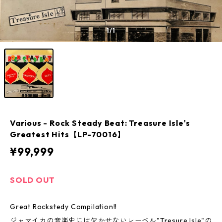
1
/1
Various - Rock Steady Beat: Treasure Isle's
Greatest Hits【LP-70016】
¥99,999
SOLD OUT
Great Rockstedy Compilation!!
ジャマイカの音楽史には欠かせないレーベル"Tresure Isle"の