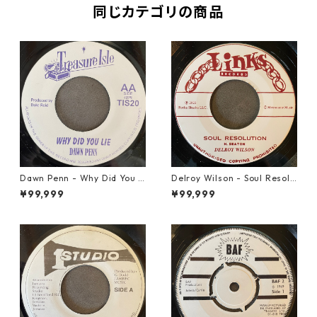
同じカテゴリの商品
Dawn Penn - Why Did You Li
Delroy Wilson - Soul Resolu
e【7-21938】
tion【7-21935】
¥99,999
¥99,999