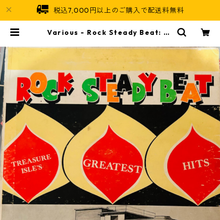
税込7,000円以上のご購入で配送料無料
Various - Rock Steady Beat: Tr
easure Isle's Greatest Hits【L
P-70016】 | Jamaican Soul