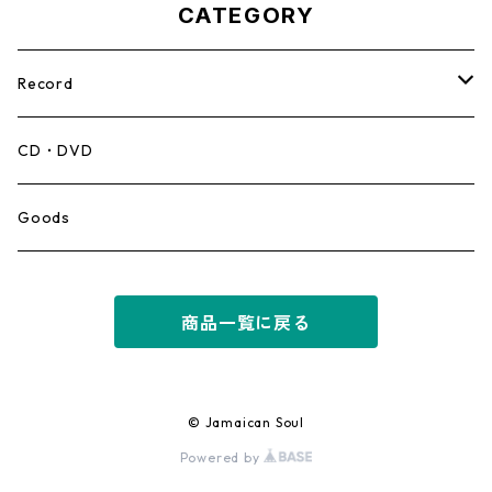
CATEGORY
Record
Mento,Calypso,Ballad
CD・DVD
Ska
Goods
Rocksteady
商品一覧に戻る
Roots
Early Reggae/Skins
© Jamaican Soul
Powered by
Lovers