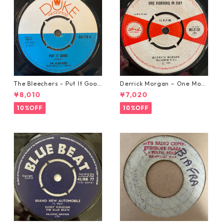
The Bleechers - Put It Good
Derrick Morgan – One Morn
【7-21637】
ing In May【7-21653】
¥8,010
¥7,020
10%OFF
10%OFF