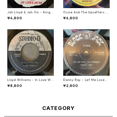
Jah Lloyd & Jah Vin - Knigh
Ossie And The Upsetters -
t Of The Round Table【7-21
True Love【7-22000】
¥4,800
¥6,800
908】
Lloyd Williams - In Love Wit
Danny Ray – Let Me Love Yo
h You【7-21917】
u Tonight【12-30001】
¥8,800
¥2,800
CATEGORY