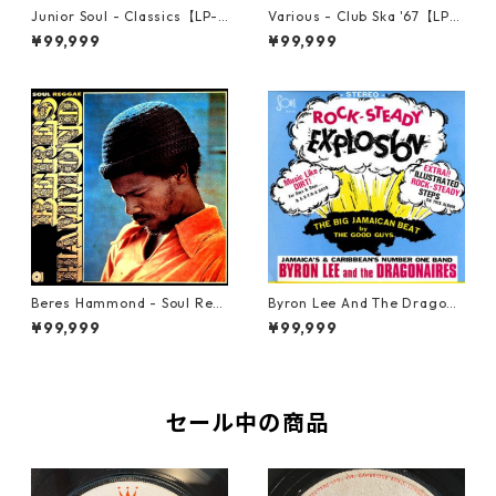
Junior Soul - Classics【LP-7
Various - Club Ska '67【LP-7
0044】
0050】
¥99,999
¥99,999
Beres Hammond - Soul Reg
Byron Lee And The Dragona
gae【LP-70045】
ires - Rock-Steady Explosio
¥99,999
¥99,999
n【LP-70047】
セール中の商品