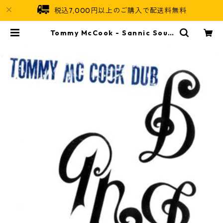
税込7,000円以上のご購入で配送料無料
Tommy McCook - Sannic Soun
ds【LP-70019】 | Jamaican So
ul