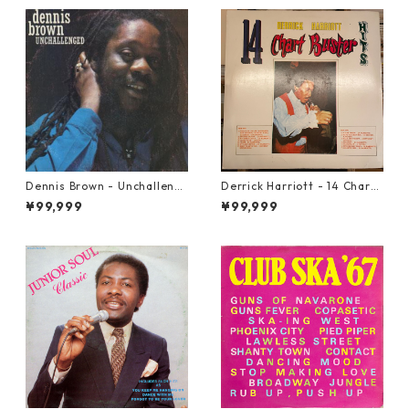
Dennis Brown - Unchalleng
Derrick Harriott - 14 Chartb
ed【LP-70046】
uster Hits【LP-70092】
¥99,999
¥99,999