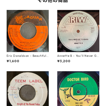
その他の商品
Eric Donaldson - Beautiful
Annette B - You'll Never Ge
Maiden【7-21788】
t To Heaven【12-50058】
¥1,600
¥3,200