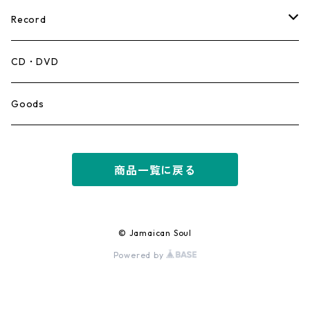
Record
Mento,Calypso,Ballad
CD・DVD
Ska
Goods
Rocksteady
商品一覧に戻る
Roots
Early Reggae/Skins
© Jamaican Soul
Powered by
Lovers