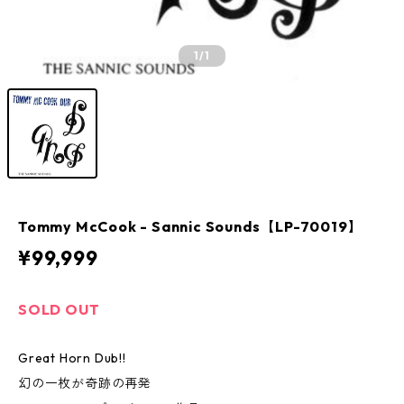
1
/1
Tommy McCook - Sannic Sounds【LP-70019】
¥99,999
SOLD OUT
Great Horn Dub!!
幻の一枚が奇跡の再発