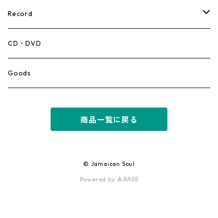
Record
Mento,Calypso,Ballad
CD・DVD
Ska
Goods
Rocksteady
商品一覧に戻る
Roots
Early Reggae/Skins
© Jamaican Soul
Powered by
Lovers