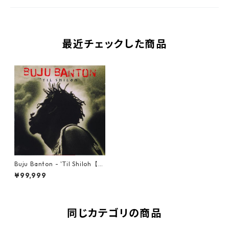
最近チェックした商品
Buju Banton - 'Til Shiloh【LP
-70027】
¥99,999
同じカテゴリの商品