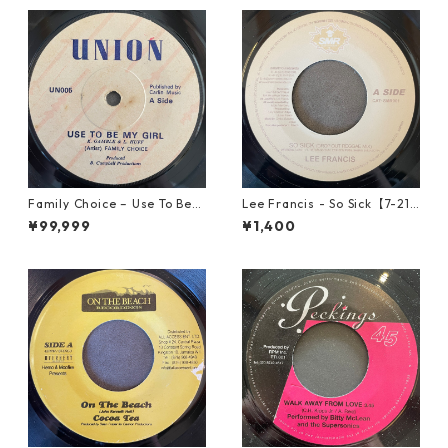
Family Choice – Use To Be
Lee Francis - So Sick【7-219
My Girl【7-22004】
25】
¥99,999
¥1,400