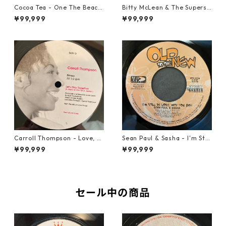
Cocoa Tea - One The Beach
Bitty McLean & The Superso
【7-21919】
nics - Walk Away From Love
¥99,999
¥99,999
【7-21989】
Carroll Thompson - Love, N
Sean Paul & Sasha - I'm Still
eed And Want You【12-2198
In Love With You Boy【7-218
¥99,999
¥99,999
3】
78】
セール中の商品