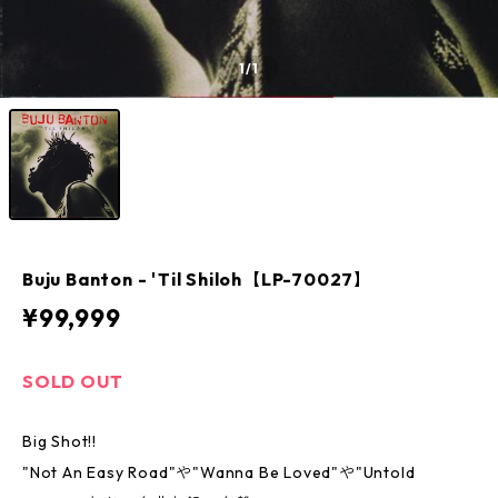
1
/1
Buju Banton - 'Til Shiloh【LP-70027】
¥99,999
SOLD OUT
Big Shot!!
"Not An Easy Road"や"Wanna Be Loved"や"Untold