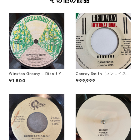
その他の商品
Winston Groovy – Didn’t Yo
Conroy Smith（コンロイスミ
u Know【7-21811】
ス） - Dangerous【7'】
¥1,800
¥99,999