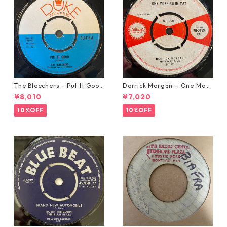
The Bleechers - Put It Good
Derrick Morgan – One Morn
【7-21637】
ing In May【7-21653】
¥8,010
¥7,020
10%OFF
10%OFF