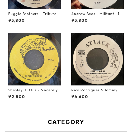
Fuggie Brothers - Tribute T
Andrew Bees ‎- Militant【12-
o The Great【7-21765】
50066】
¥3,800
¥3,800
Shenley Duffus - Sincerely
Rico Rodriguez & Tommy Mc
【7-22021】
Cook - Going West【7-2198
¥2,800
¥4,600
3】
CATEGORY