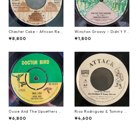
Chester Coke - African Rac
Winston Groovy – Didn’t Yo
e【7-21819】
u Know【7-21811】
¥8,800
¥1,800
Ossie And The Upsetters -
Rico Rodriguez & Tommy Mc
True Love【7-22000】
Cook - Going West【7-2198
¥6,800
¥4,600
3】