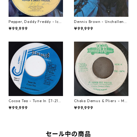
Pepper, Daddy Freddy - Icki
Dennis Brown - Unchalleng
e Fashion【12-50044】
ed【LP-70046】
¥99,999
¥99,999
Cocoa Tea - Tune In【7-2187
Chaka Demus & Pliers – Mu
2】
rder She Wrote【7-21777】
¥99,999
¥99,999
セール中の商品