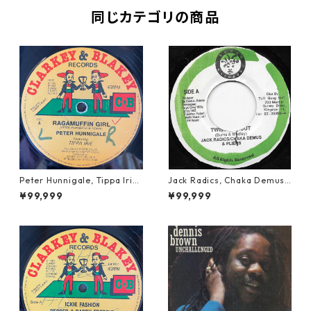
同じカテゴリの商品
Peter Hunnigale, Tippa Irie
Jack Radics, Chaka Demus
- Raggamuffin Girl【12-50
& Pliers - Twist And Shout
¥99,999
¥99,999
045】
【7-21830】