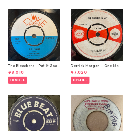
The Bleechers - Put It Good
Derrick Morgan – One Morn
【7-21637】
ing In May【7-21653】
¥8,010
¥7,020
10%OFF
10%OFF