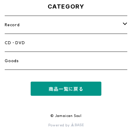
CATEGORY
Record
Mento,Calypso,Ballad
CD・DVD
Ska
Goods
Rocksteady
商品一覧に戻る
Roots
Early Reggae/Skins
© Jamaican Soul
Powered by