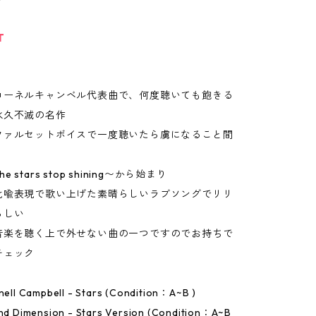
T
コーネルキャンベル代表曲で、何度聴いても飽きる
永久不滅の名作
ファルセットボイスで一度聴いたら虜になること間
the stars stop shining〜から始まり
比喩表現で歌い上げた素晴らしいラブソングでリリ
らしい
音楽を聴く上で外せない曲の一つですのでお持ちで
チェック
rnell Campbell - Stars (Condition：A~B )
und Dimension - Stars Version (Condition：A~B