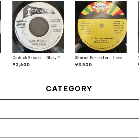
Cedrick Brooks - Glory To
Sharon Forrester - Love D
】
Sounds【7-21786】
on't Live Here Anymore
¥2,600
¥3,500
【12-50068】
CATEGORY