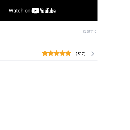
通報する
(317)