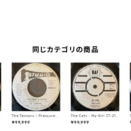
同じカテゴリの商品
o
The Tennors – Pressure &
The Cats - My Girl【7-219
Slide【7-21952】
06】
¥99,999
¥99,999