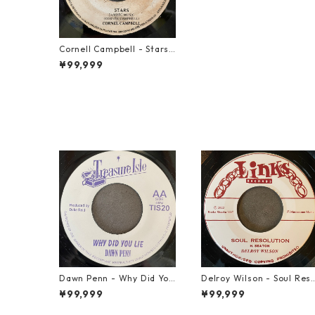
Cornell Campbell - Stars
【7-21725】
¥99,999
Dawn Penn - Why Did You
Delroy Wilson - Soul Res
Lie【7-21938】
lution【7-21935】
¥99,999
¥99,999