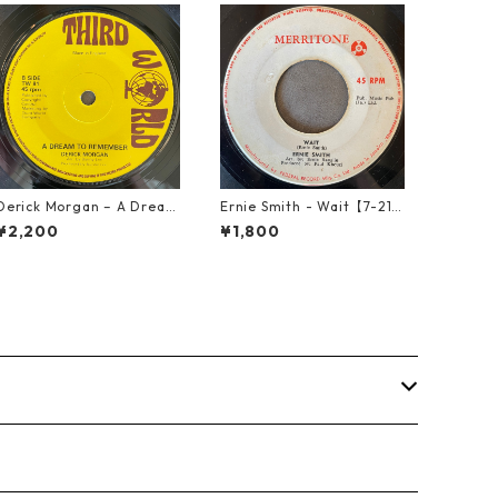
Derick Morgan – A Dream
Ernie Smith - Wait【7-219
To Remember【7-21824】
60】
¥2,200
¥1,800