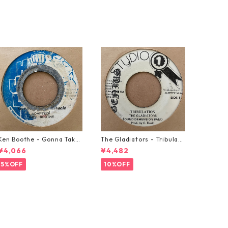
Ken Boothe - Gonna Take
The Gladiators - Tribulati
A Miracle【7-21362】
on【7-21365】
¥4,066
¥4,482
5%OFF
10%OFF