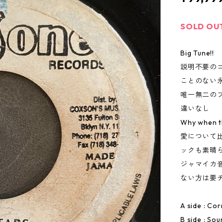
SOLD OU
Big Tune!!
説明不要の
ことのない
唯一無二の
違いなし
Why when 
愛について
ックも素晴
ジャマイカ
ない方は要
A side : Co
B side : So