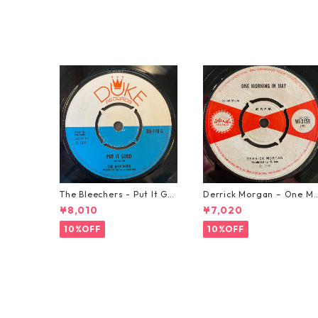
The Bleechers - Put It Go
Derrick Morgan – One M
od 【7-21637】
rning In May【7-21653】
¥8,010
¥7,020
10%OFF
10%OFF