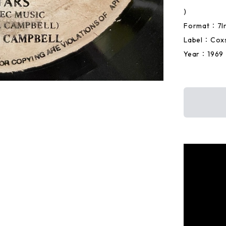
)
Format：7I
Label：Cox
Year：1969