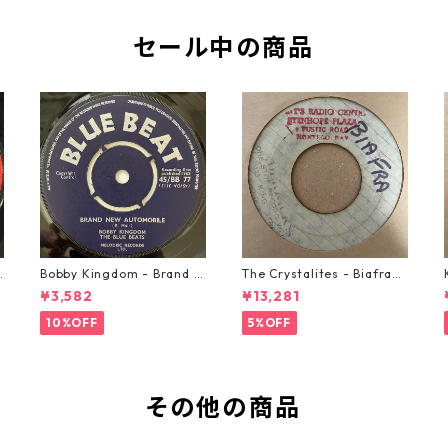
セール中の商品
o
Bobby Kingdom - Brand N
The Crystalites - Biafra
ew Automobile【7-2088
【7-21293】
¥3,582
¥13,281
9】
10%OFF
5%OFF
その他の商品