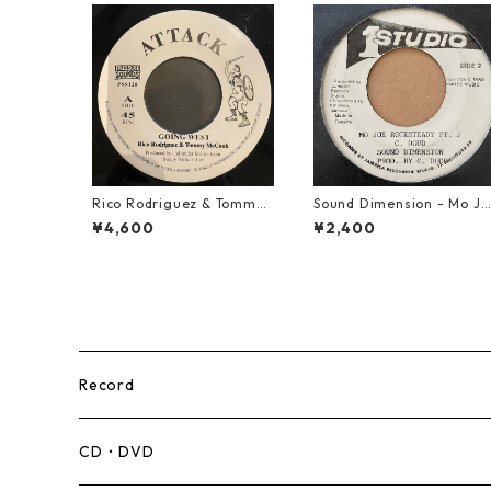
Rico Rodriguez & Tommy
Sound Dimension - Mo Jo
McCook - Going West【7-
e Rock Steady【7-21087
¥4,600
¥2,400
21983】
Record
Mento,Calypso,Ballad
CD・DVD