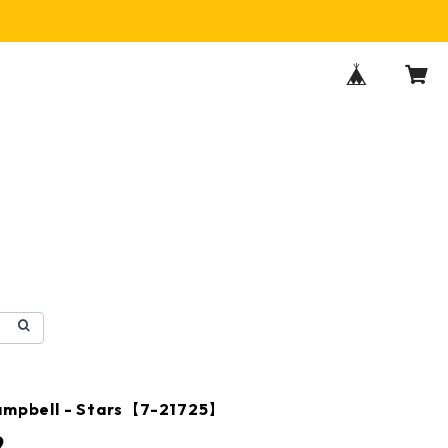
Campbell - Stars【7-21725】
9