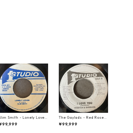
Slim Smith - Lonely Lover
The Gaylads - Red Rose
【7-21921】
【7-21853】
¥99,999
¥99,999