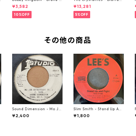
ew Automobile【7-2088
【7-21293】
¥3,582
¥13,281
9】
10%OFF
5%OFF
その他の商品
Sound Dimension - Mo Jo
Slim Smith - Stand Up And
e Rock Steady【7-21087】
Fight 【7-21832】
¥2,400
¥1,800