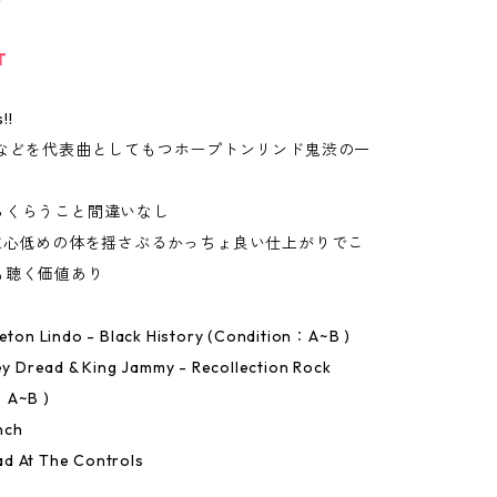
T
!!
tory"などを代表曲としてもつホープトンリンド鬼渋の一
らくらうこと間違いなし
も重心低めの体を揺さぶるかっちょ良い仕上がりでこ
も聴く価値あり
peton Lindo - Black History (Condition：A~B )
key Dread & King Jammy - Recollection Rock
：A~B )
nch
d At The Controls