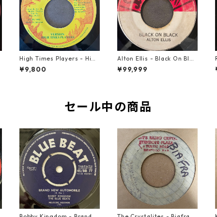
High Times Players - High
Alton Ellis - Black On Blac
Times Theme【7-21926】
k【7-21982】
¥9,800
¥99,999
セール中の商品
o
Bobby Kingdom - Brand N
The Crystalites - Biafra