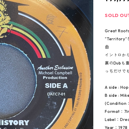
SOLD OU
Great Roots
"Terri
曲
イントロか
裏のDub
っちだけで
A side : Ho
B side : Mi
(Condition
Format：7I
Label：Drea
Year：1978