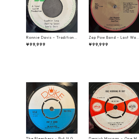
Ronnie Davis – Tradition S
Zap Pow Band - Last War
ong【7-22003】
【12-50056】
¥99,999
¥99,999
The Bleechers - Put It Go
Derrick Morgan – One M