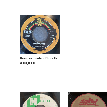
Hopeton Lindo - Black His
tory【7-21733】
¥99,999