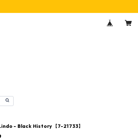
Lindo - Black History【7-21733】
9