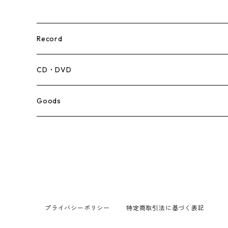
Record
Mento,Calypso,Ballad
CD・DVD
Ska
Goods
Rocksteady
Roots
Early Reggae/Skins
プライバシーポリシー
特定商取引法に基づく表記
Lovers