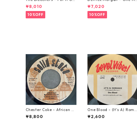
od 【7-21637】
rning In May【7-21653】
¥8,010
¥7,020
10%OFF
10%OFF
Chester Coke - African Ra
One Blood - (It's A) Roma
ce【7-21819】
nce【12-50054】
¥8,800
¥2,600