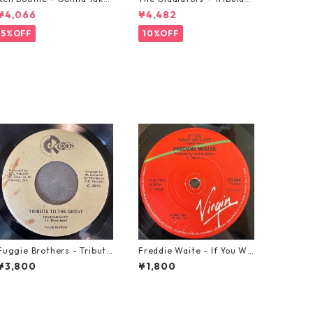
A Miracle【7-21362】
on【7-21365】
¥4,066
¥4,482
5%OFF
10%OFF
Fuggie Brothers - Tribute
Freddie Waite - If You Wa
To The Great【7-21765】
nt My Love【7-21943】
¥3,800
¥1,800