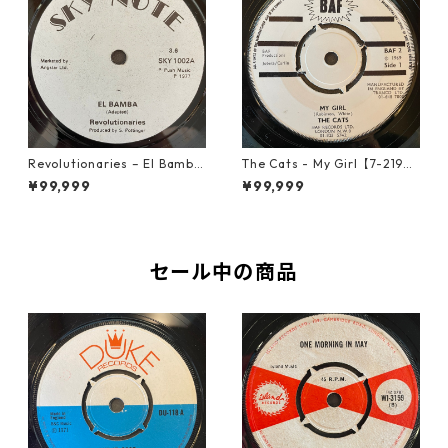
Revolutionaries – El Bamba
The Cats - My Girl【7-2190
【7-21855】
6】
¥99,999
¥99,999
セール中の商品