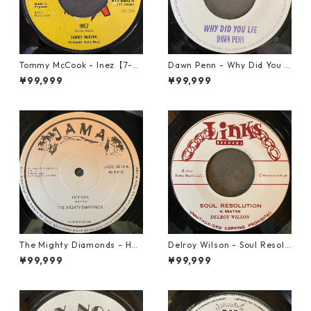
Tommy McCook - Inez【7-21
Dawn Penn - Why Did You Li
840】
e【7-21938】
¥99,999
¥99,999
The Mighty Diamonds - Hey
Delroy Wilson - Soul Resolu
Girl【12-50053】
tion【7-21935】
¥99,999
¥99,999