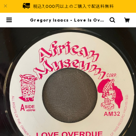
税込7,000円以上のご購入で配送料無料
Gregory Isaacs - Love Is Over
due【7-21738】 | Jamaican So
ul