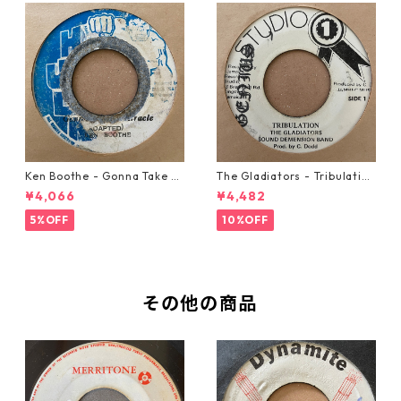
Ken Boothe - Gonna Take A
The Gladiators - Tribulation
Miracle【7-21362】
【7-21365】
¥4,066
¥4,482
5%OFF
10%OFF
その他の商品