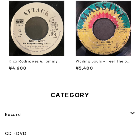
Rico Rodriguez & Tommy Mc
Wailing Souls - Feel The Spi
Cook - Going West【7-2198
rit【7-21955】
¥4,600
¥5,400
3】
CATEGORY
Record
Mento,Calypso,Ballad
CD・DVD