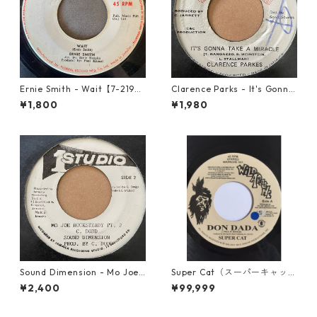
Ernie Smith - Wait【7-2196
Clarence Parks - It's Gonna
0】
Take A Miracle【7-21096】
¥1,800
¥1,980
Sound Dimension - Mo Joe
Super Cat（スーパーキャッ
Rock Steady【7-21087】
ト） - Don Dada【7inch】
¥2,400
¥99,999