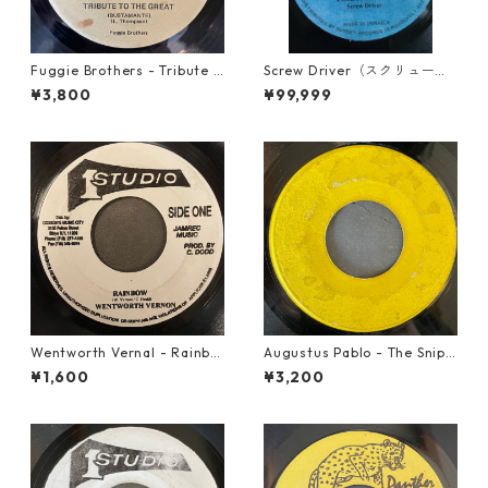
Fuggie Brothers - Tribute T
Screw Driver（スクリュード
o The Great【7-21765】
ライバー） - Computer Rule
¥3,800
¥99,999
【7'】
Wentworth Vernal - Rainbo
Augustus Pablo - The Snipe
w【7-21940】
r【7-21945】
¥1,600
¥3,200