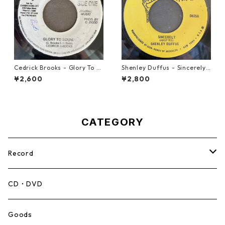
Cedrick Brooks - Glory To S
Shenley Duffus - Sincerely
ounds【7-21786】
【7-22021】
¥2,600
¥2,800
CATEGORY
Record
Mento,Calypso,Ballad
CD・DVD
Ska
Goods