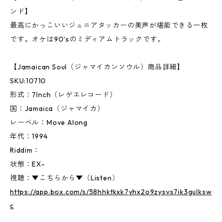
ンド】
最高にかっこいいジュニアタッカーの美声が堪能できる一枚
です。オケは90'sのミディアムトラックです。
【Jamaican Soul（ジャマイカンソウル）商品詳細】
SKU:10710
形式：7Inch（レゲエレコード）
国：Jamaica（ジャマイカ）
レーベル：Move Along
年代：1994
Riddim：
状態：EX-
視聴：▼こちらから▼（Listen）
https://app.box.com/s/58hhktkxk7yhx2o9zysvs7ik3gulksw
c