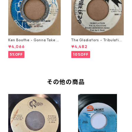
Ken Boothe - Gonna Take A
The Gladiators - Tribulation
Miracle【7-21362】
【7-21365】
¥4,066
¥4,482
5%OFF
10%OFF
その他の商品