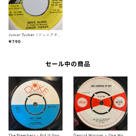
Junior Tucker（ジュニアタッ
カー） - Move Along【7'】
¥790
セール中の商品
The Bleechers - Put It Good
Derrick Morgan – One Morn