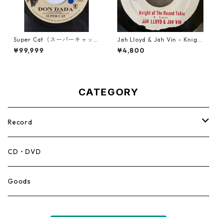
Super Cat（スーパーキャッ
Jah Lloyd & Jah Vin - Knigh
ト） - Don Dada【7inch】
t Of The Round Table【7-21
¥99,999
¥4,800
908】
CATEGORY
Record
Mento,Calypso,Ballad
CD・DVD
Ska
Goods
Rocksteady