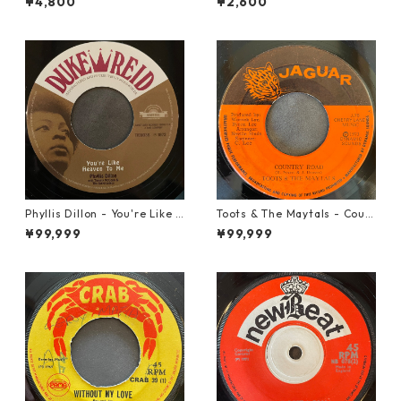
¥4,800
¥2,600
Phyllis Dillon - You're Like H
Toots & The Maytals - Coun
eaven To Me【7-21913】
try Road【7-21951】
¥99,999
¥99,999