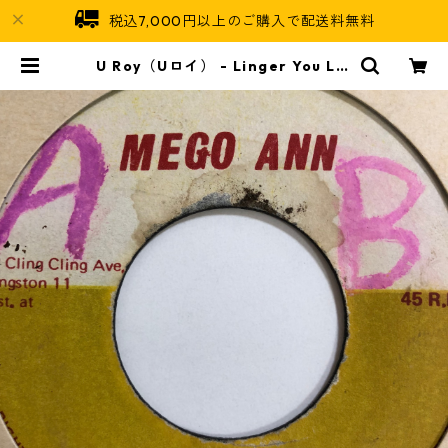
税込7,000円以上のご購入で配送料無料
U Roy（Uロイ） - Linger You Lin
ger【7'】 | Jamaican Soul