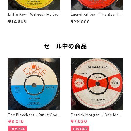
Little Roy - Without My Lov
Laurel Aitken ‎– The Best I C
e【7-21990】
an【7-22012】
¥12,800
¥99,999
セール中の商品
The Bleechers - Put It Good
Derrick Morgan – One Morn
【7-21637】
ing In May【7-21653】
¥8,010
¥7,020
10%OFF
10%OFF