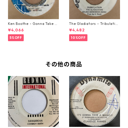
Ken Boothe - Gonna Take A
The Gladiators - Tribulation
Miracle【7-21362】
【7-21365】
¥4,066
¥4,482
5%OFF
10%OFF
その他の商品