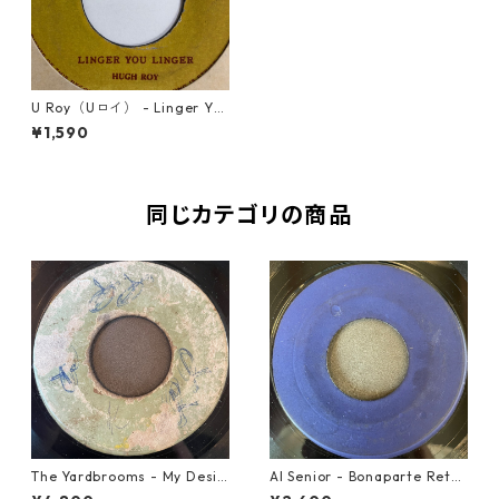
U Roy（Uロイ） - Linger You
Linger【7'】
¥1,590
同じカテゴリの商品
The Yardbrooms - My Desir
Al Senior - Bonaparte Retre
e【7-21922】
at【7-21861】