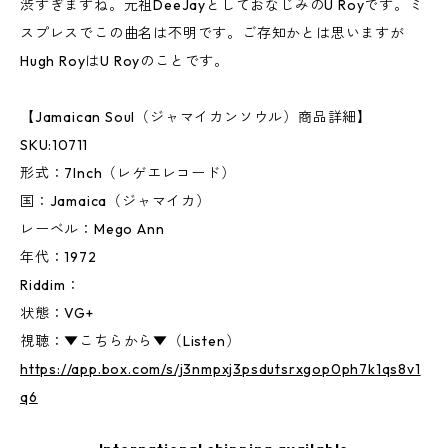
渋すぎますね。元祖DeeJayとしておなじみのU Royです。ミ
スプレスでこの曲名は不明です。ご存知かとは思いますが
Hugh RoyはU Royのことです。
【Jamaican Soul（ジャマイカンソウル）商品詳細】
SKU:10711
形式：7Inch（レゲエレコード）
国：Jamaica（ジャマイカ）
レーベル：Mego Ann
年代：1972
Riddim：
状態：VG+
視聴：▼こちらから▼（Listen）
https://app.box.com/s/j3nmpxj3psdutsrxgop0ph7k1qs8v1
q6