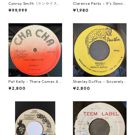
Conroy Smith（コンロイスミ
Clarence Parks - It's Gonna
ス） - Dangerous【7'】
Take A Miracle【7-21096】
¥99,999
¥1,980
Pat Kelly - There Comes A T
Shenley Duffus - Sincerely
ime【12-50057】
【7-22021】
¥2,800
¥2,800