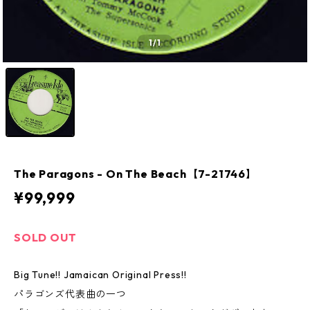
1
/1
The Paragons - On The Beach【7-21746】
¥99,999
SOLD OUT
Big Tune!! Jamaican Original Press!!
パラゴンズ代表曲の一つ