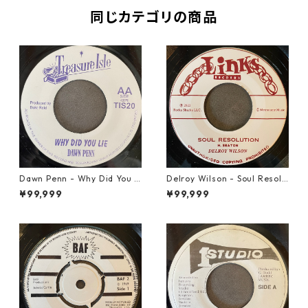
同じカテゴリの商品
Dawn Penn - Why Did You Li
Delroy Wilson - Soul Resolu
e【7-21938】
tion【7-21935】
¥99,999
¥99,999