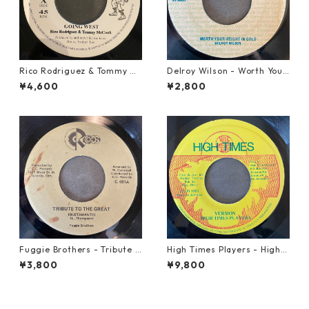
Rico Rodriguez & Tommy Mc
Delroy Wilson - Worth Your
Cook - Going West【7-2198
Weight In Gold【7-21965】
¥4,600
¥2,800
3】
Fuggie Brothers - Tribute T
High Times Players - High T
o The Great【7-21765】
imes Theme【7-21926】
¥3,800
¥9,800