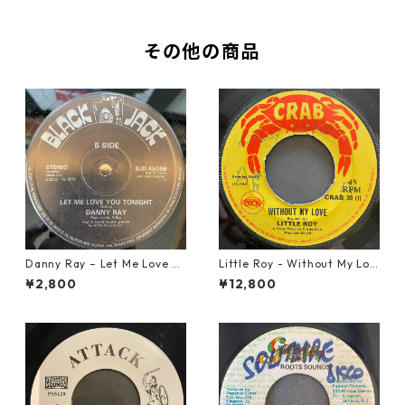
その他の商品
Danny Ray – Let Me Love Yo
Little Roy - Without My Lov
u Tonight【12-30001】
e【7-21990】
¥2,800
¥12,800