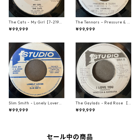
The Cats - My Girl【7-2190
The Tennors – Pressure & Sl
6】
ide【7-21952】
¥99,999
¥99,999
Slim Smith - Lonely Lover
The Gaylads - Red Rose 【7
【7-21921】
-21853】
¥99,999
¥99,999
セール中の商品