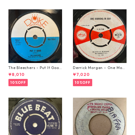
The Bleechers - Put It Good
Derrick Morgan – One Morn
【7-21637】
ing In May【7-21653】
¥8,010
¥7,020
10%OFF
10%OFF