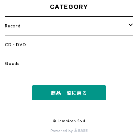
CATEGORY
Record
Mento,Calypso,Ballad
CD・DVD
Ska
Goods
Rocksteady
商品一覧に戻る
Roots
Early Reggae/Skins
© Jamaican Soul
Powered by