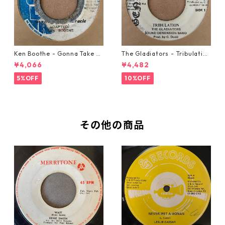
Ken Boothe - Gonna Take A
The Gladiators - Tribulation
Miracle【7-21362】
【7-21365】
¥4,066
¥4,482
5%OFF
10%OFF
その他の商品