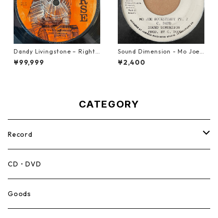
Dandy Livingstone – Right
Sound Dimension - Mo Joe
On Brother【7-21946】
Rock Steady【7-21087】
¥99,999
¥2,400
CATEGORY
Record
Mento,Calypso,Ballad
CD・DVD
Ska
Goods