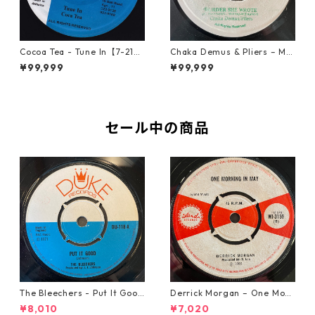
Cocoa Tea - Tune In【7-2187
Chaka Demus & Pliers – Mu
2】
rder She Wrote【7-21777】
¥99,999
¥99,999
セール中の商品
The Bleechers - Put It Good
Derrick Morgan – One Morn
【7-21637】
ing In May【7-21653】
¥8,010
¥7,020