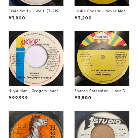
Ernie Smith - Wait【7-2196
Leslie Caesar - Never Met A
0】
Woman【12-50067】
¥1,800
¥3,200
Ninja Man , Gregory Isaccs
Sharon Forrester - Love Do
& Freddie Mcgregor - John
n't Live Here Anymore【12-
¥99,999
¥3,500
Low【7-20010】
50068】