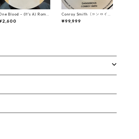
One Blood - (It's A) Roma
Conroy Smith（コンロイス
nce【12-50054】
ミス） - Dangerous【7'】
¥2,600
¥99,999