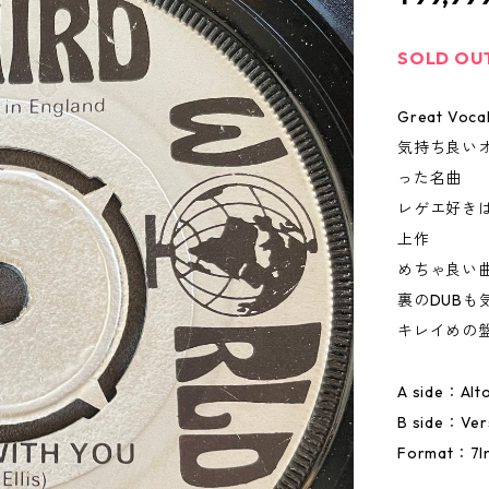
SOLD OU
Great Vocal
気持ち良い
った名曲
レゲエ好き
上作
めちゃ良い
裏のDUBも
キレイめの
A side：Alto
B side：Ve
Format：7In