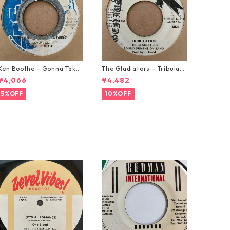
Ken Boothe - Gonna Take
The Gladiators - Tribulati
A Miracle【7-21362】
on【7-21365】
¥4,066
¥4,482
5%OFF
10%OFF