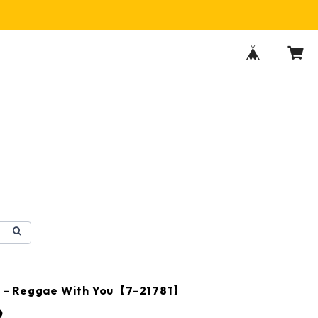
is - Reggae With You【7-21781】
9