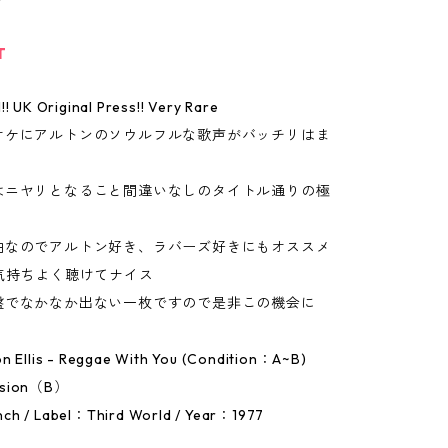
T
!! UK Original Press!! Very Rare
オケにアルトンのソウルフルな歌声がバッチリはま
はニヤリとなること間違いなしのタイトル通りの極
曲なのでアルトン好き、ラバーズ好きにもオススメ
気持ちよく聴けてナイス
盤でなかなか出ない一枚ですので是非この機会に
n Ellis - Reggae With You (Condition：A~B)
rsion（B）
ch / Label：Third World / Year：1977