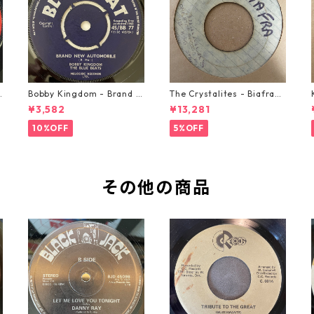
o
Bobby Kingdom - Brand N
The Crystalites - Biafra
ew Automobile【7-2088
【7-21293】
¥3,582
¥13,281
9】
10%OFF
5%OFF
その他の商品