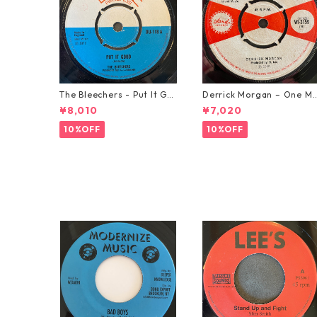
The Bleechers - Put It Go
Derrick Morgan – One M
od 【7-21637】
rning In May【7-21653】
¥8,010
¥7,020
10%OFF
10%OFF