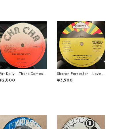
Pat Kelly - There Comes A
Sharon Forrester - Love D
Time【12-50057】
on't Live Here Anymore
¥2,800
¥3,500
【12-50068】