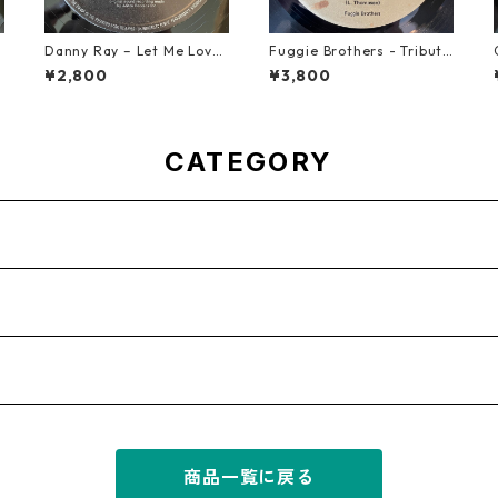
d
Danny Ray – Let Me Love
Fuggie Brothers - Tribute
You Tonight【12-30001】
To The Great【7-21765】
¥2,800
¥3,800
CATEGORY
商品一覧に戻る