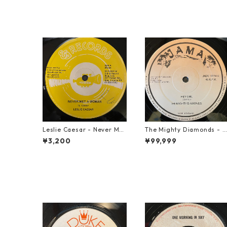
Leslie Caesar - Never Met
The Mighty Diamonds - H
A Woman【12-50067】
ey Girl【12-50053】
¥3,200
¥99,999