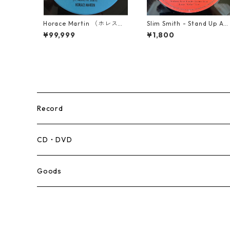
Horace Martin （ホレスマ
Slim Smith - Stand Up An
ーティン） - Bad Boys
Fight 【7-21832】
¥99,999
¥1,800
【7'】
Record
Mento,Calypso,Ballad
CD・DVD
Ska
Goods
Rocksteady