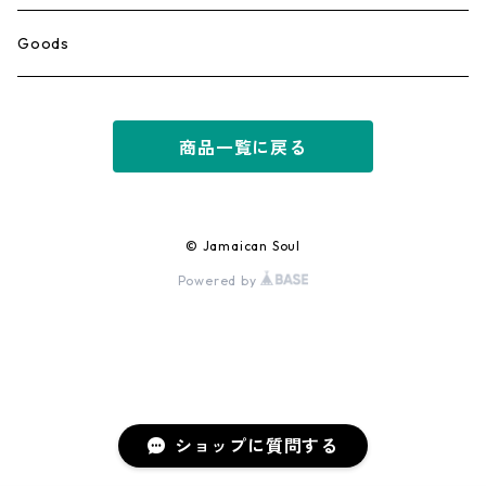
Ska
Goods
Rocksteady
商品一覧に戻る
Roots
Early Reggae/Skins
© Jamaican Soul
Powered by
Lovers
Reggae
Early Dancehall
ショップに質問する