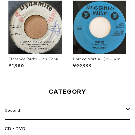
Clarence Parks - It's Gonna
Horace Martin （ホレスマー
Take A Miracle【7-21096】
ティン） - Bad Boys【7'】
¥1,980
¥99,999
CATEGORY
Record
Mento,Calypso,Ballad
CD・DVD