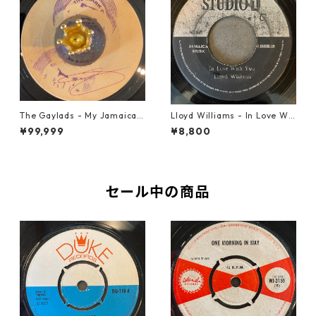
The Gaylads - My Jamaican
Lloyd Williams - In Love Wit
Girl【7-22009】
h You【7-21917】
¥99,999
¥8,800
セール中の商品