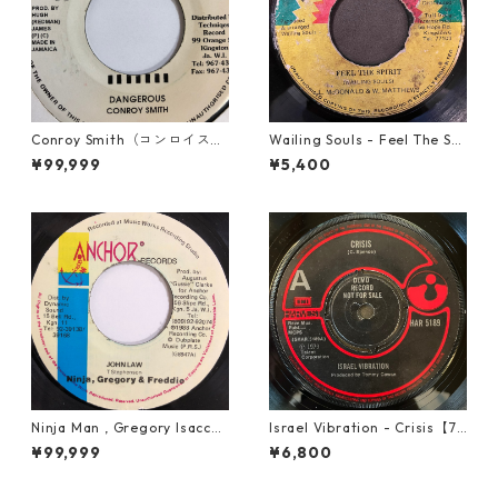
Conroy Smith（コンロイスミ
Wailing Souls - Feel The Spi
ス） - Dangerous【7'】
rit【7-21955】
¥99,999
¥5,400
Ninja Man , Gregory Isaccs
Israel Vibration - Crisis【7-
& Freddie Mcgregor - John
21895】
¥99,999
¥6,800
Low【7-20010】