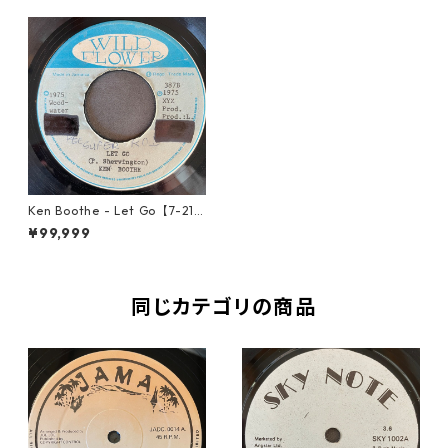
Ken Boothe - Let Go【7-217
87】
¥99,999
同じカテゴリの商品