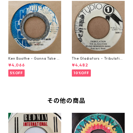
Ken Boothe - Gonna Take A
The Gladiators - Tribulation
Miracle【7-21362】
【7-21365】
¥4,066
¥4,482
5%OFF
10%OFF
その他の商品