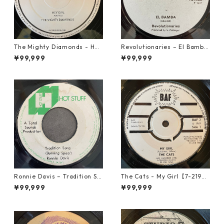
The Mighty Diamonds - Hey
Revolutionaries – El Bamba
Girl【12-50053】
【7-21855】
¥99,999
¥99,999
Ronnie Davis – Tradition So
The Cats - My Girl【7-2190
ng【7-22003】
6】
¥99,999
¥99,999