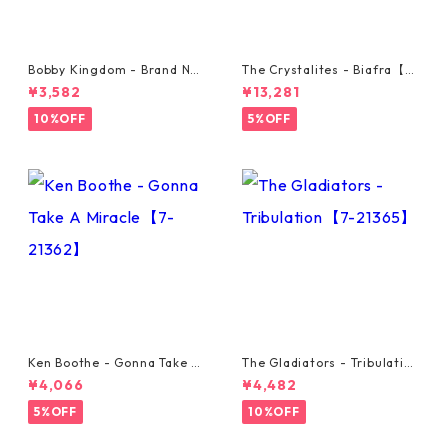
Bobby Kingdom - Brand Ne
The Crystalites - Biafra【7-
w Automobile【7-20889】
21293】
¥3,582
¥13,281
10%OFF
5%OFF
Ken Boothe - Gonna Take A
The Gladiators - Tribulation
Miracle【7-21362】
【7-21365】
¥4,066
¥4,482
5%OFF
10%OFF