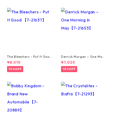
The Bleechers - Put It Good
Derrick Morgan – One Morn
【7-21637】
ing In May【7-21653】
¥8,010
¥7,020
10%OFF
10%OFF