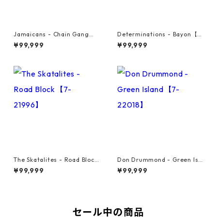
Jamaicans - Chain Gang【7
Determinations - Bayon【7-
-21911】
21865】
¥99,999
¥99,999
The Skatalites - Road Block
Don Drummond - Green Isl
【7-21996】
and【7-22018】
¥99,999
¥99,999
セール中の商品