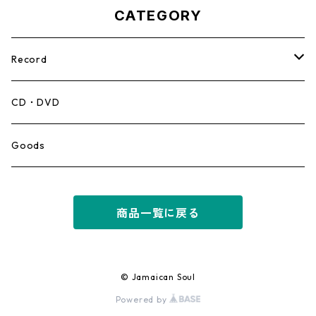
CATEGORY
Record
Mento,Calypso,Ballad
CD・DVD
Ska
Goods
Rocksteady
商品一覧に戻る
Roots
Early Reggae/Skins
© Jamaican Soul
Powered by