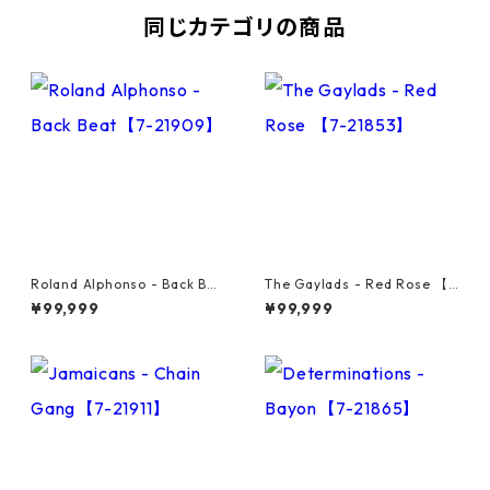
同じカテゴリの商品
Roland Alphonso - Back Bea
The Gaylads - Red Rose 【7
t【7-21909】
-21853】
¥99,999
¥99,999