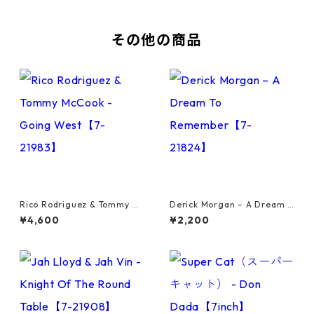
その他の商品
Rico Rodriguez & Tommy Mc
Derick Morgan – A Dream T
Cook - Going West【7-2198
o Remember【7-21824】
¥4,600
¥2,200
3】