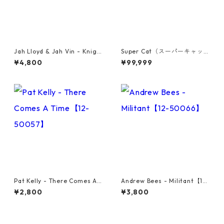
Jah Lloyd & Jah Vin - Knigh
Super Cat（スーパーキャッ
t Of The Round Table【7-21
ト） - Don Dada【7inch】
¥4,800
¥99,999
908】
Pat Kelly - There Comes A T
Andrew Bees ‎- Militant【12-
ime【12-50057】
50066】
¥2,800
¥3,800