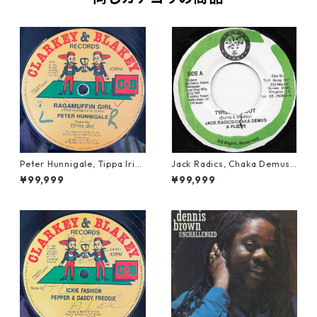
Peter Hunnigale, Tippa Irie
Jack Radics, Chaka Demus
- Raggamuffin Girl【12-50
& Pliers - Twist And Shout
¥99,999
¥99,999
045】
【7-21830】