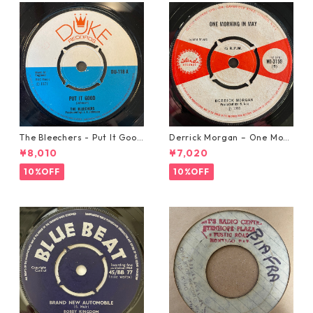
The Bleechers - Put It Good
Derrick Morgan – One Morn
【7-21637】
ing In May【7-21653】
¥8,010
¥7,020
10%OFF
10%OFF