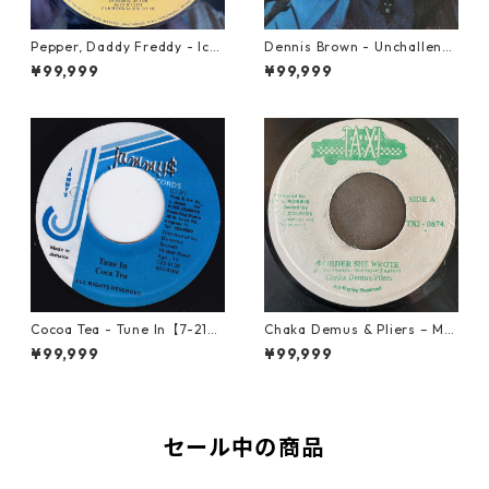
Pepper, Daddy Freddy - Icki
Dennis Brown - Unchalleng
e Fashion【12-50044】
ed【LP-70046】
¥99,999
¥99,999
Cocoa Tea - Tune In【7-2187
Chaka Demus & Pliers – Mu
2】
rder She Wrote【7-21777】
¥99,999
¥99,999
セール中の商品