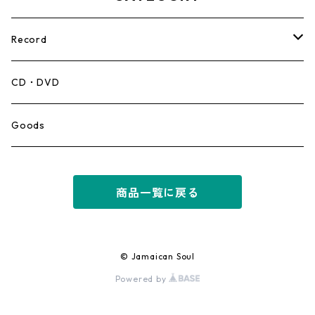
Record
Mento,Calypso,Ballad
CD・DVD
Ska
Goods
Rocksteady
商品一覧に戻る
Roots
Early Reggae/Skins
© Jamaican Soul
Powered by
Lovers