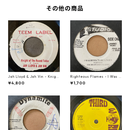
その他の商品
Jah Lloyd & Jah Vin - Knigh
Righteous Flames - I Was B
t Of The Round Table【7-21
orn To Be Loved【7-21191】
¥4,800
¥1,700
908】