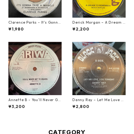
Clarence Parks - It's Gonna
Derick Morgan – A Dream T
Take A Miracle【7-21096】
o Remember【7-21824】
¥1,980
¥2,200
Annette B - You'll Never Ge
Danny Ray – Let Me Love Yo
t To Heaven【12-50058】
u Tonight【12-30001】
¥3,200
¥2,800
CATEGORY