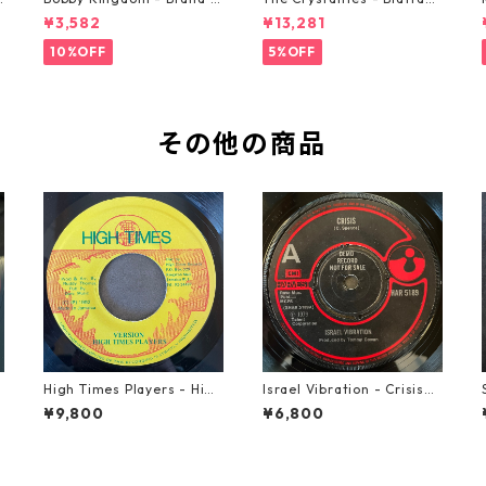
ew Automobile【7-2088
【7-21293】
¥3,582
¥13,281
9】
10%OFF
5%OFF
その他の商品
A
High Times Players - High
Israel Vibration - Crisis
Times Theme【7-21926】
【7-21895】
¥9,800
¥6,800