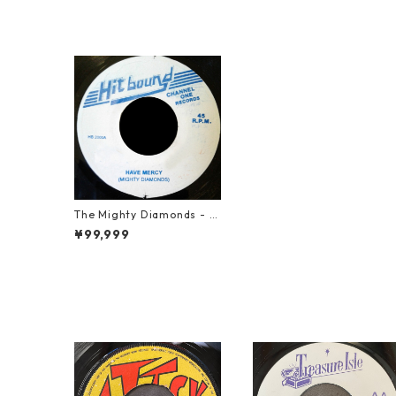
The Mighty Diamonds - H
ave Mercy 【7-21820】
¥99,999