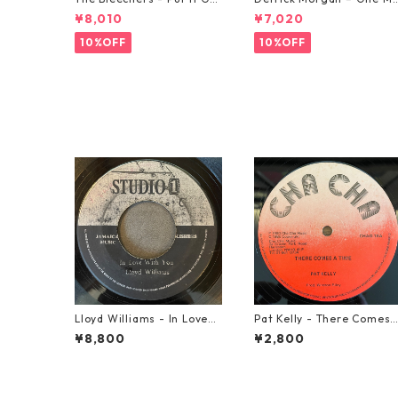
od 【7-21637】
rning In May【7-21653】
¥8,010
¥7,020
10%OFF
10%OFF
Lloyd Williams - In Love
Pat Kelly - There Comes 
With You【7-21917】
Time【12-50057】
¥8,800
¥2,800