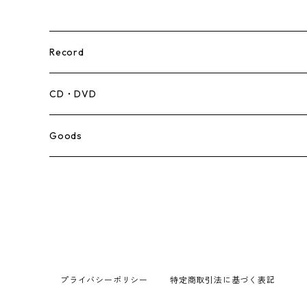
Record
Mento,Calypso,Ballad
CD・DVD
Ska
Goods
Rocksteady
Roots
Early Reggae/Skins
プライバシーポリシー
特定商取引法に基づく表記
Lovers