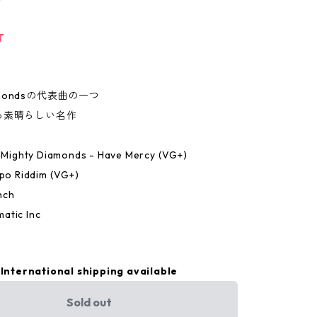
T
iamondsの代表曲の一つ
る素晴らしい名作
e Mighty Diamonds - Have Mercy (VG+)
mpo Riddim (VG+)
nch
atic Inc
International shipping available
Sold out