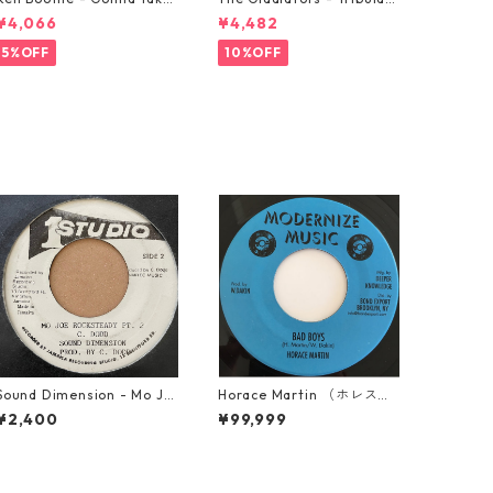
A Miracle【7-21362】
on【7-21365】
¥4,066
¥4,482
5%OFF
10%OFF
Sound Dimension - Mo Jo
Horace Martin （ホレスマ
e Rock Steady【7-21087】
ーティン） - Bad Boys
¥2,400
¥99,999
【7'】