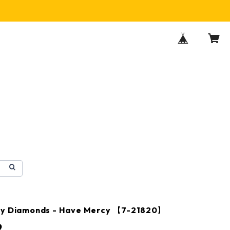
ty Diamonds - Have Mercy 【7-21820】
9