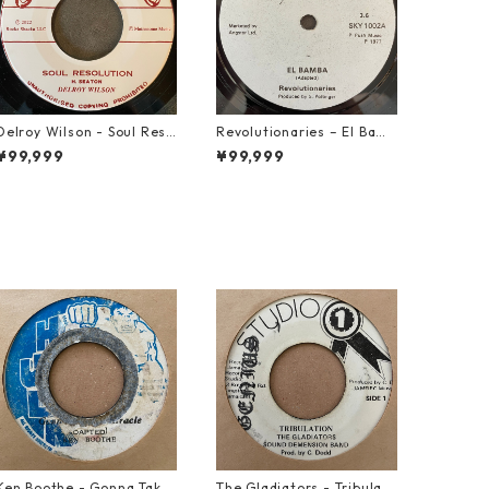
Delroy Wilson - Soul Reso
Revolutionaries – El Bamb
lution【7-21935】
a【7-21855】
¥99,999
¥99,999
Ken Boothe - Gonna Take
The Gladiators - Tribulati