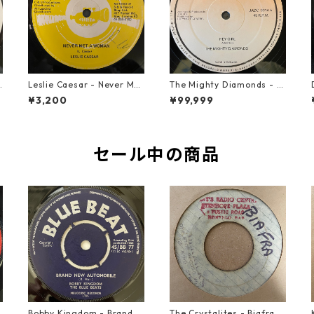
u
Leslie Caesar - Never Met
The Mighty Diamonds - H
A Woman【12-50067】
ey Girl【12-50053】
¥3,200
¥99,999
セール中の商品
o
Bobby Kingdom - Brand N
The Crystalites - Biafra