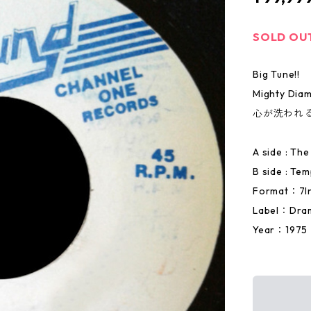
SOLD OU
Big Tune!!
Mighty D
心が洗われ
A side : Th
B side : Te
Format：7I
Label：Dram
Year：1975