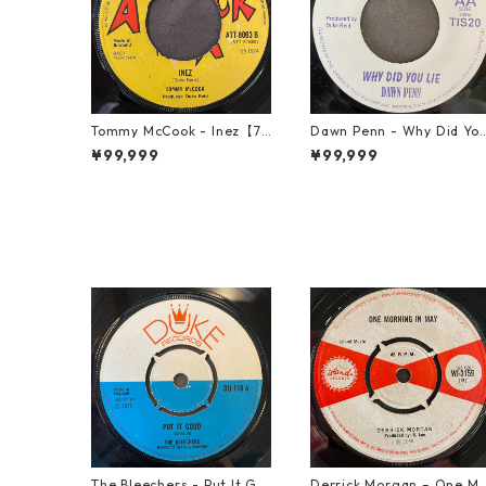
Tommy McCook - Inez【7-
Dawn Penn - Why Did Yo
21840】
Lie【7-21938】
¥99,999
¥99,999
The Bleechers - Put It Go
Derrick Morgan – One M