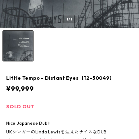
1
/1
Little Tempo - Distant Eyes【12-50049】
¥99,999
SOLD OUT
Nice Japanese Dub!!
UKシンガーのLinda Lewisを迎えたナイスなDUB