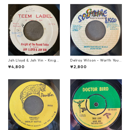
Jah Lloyd & Jah Vin - Knigh
Delroy Wilson - Worth Your
t Of The Round Table【7-21
Weight In Gold【7-21965】
¥4,800
¥2,800
908】