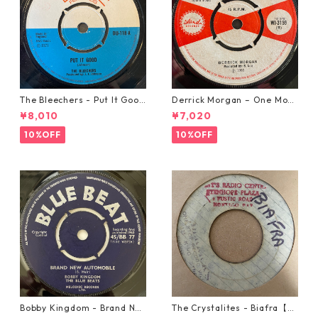
The Bleechers - Put It Good
Derrick Morgan – One Morn
【7-21637】
ing In May【7-21653】
¥8,010
¥7,020
10%OFF
10%OFF
Bobby Kingdom - Brand Ne
The Crystalites - Biafra【7-