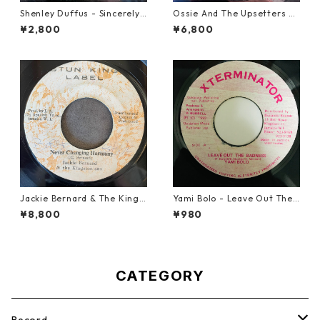
Shenley Duffus - Sincerely
Ossie And The Upsetters -
【7-22021】
True Love【7-22000】
¥2,800
¥6,800
Jackie Bernard & The Kings
Yami Bolo - Leave Out The
tonians - Never Changing H
Badness 【7-10916】
¥8,800
¥980
armony【7-21948】
CATEGORY