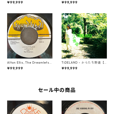
河【7-22014】
My Love【7-21910】
¥99,999
¥99,999
Alton Ellis, The Dreamlets -
TiDELAND - からたち野道【7
Lovely Place【7-21812】
-21953】
¥99,999
¥99,999
セール中の商品