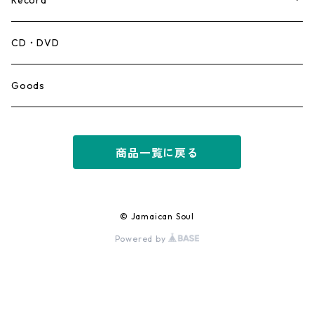
Record
Mento,Calypso,Ballad
CD・DVD
Ska
Goods
Rocksteady
商品一覧に戻る
Roots
Early Reggae/Skins
© Jamaican Soul
Powered by
Lovers
Reggae