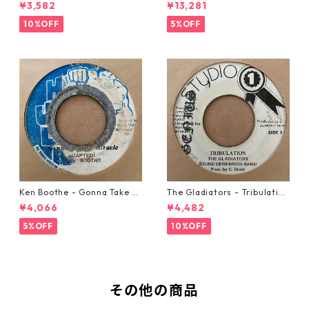
w Automobile【7-20889】
21293】
¥3,582
¥13,281
10%OFF
5%OFF
Ken Boothe - Gonna Take A
The Gladiators - Tribulation
Miracle【7-21362】
【7-21365】
¥4,066
¥4,482
5%OFF
10%OFF
その他の商品