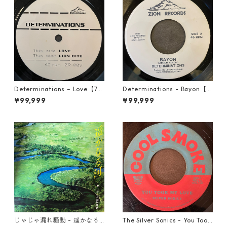
Determinations – Love【7-2
Determinations - Bayon【7-
1918】
21865】
¥99,999
¥99,999
じゃじゃ漏れ騒動 - 遥かなる
The Silver Sonics - You Took