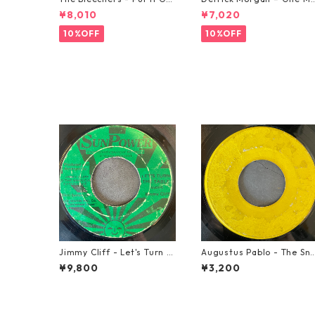
od 【7-21637】
rning In May【7-21653】
¥8,010
¥7,020
10%OFF
10%OFF
Jimmy Cliff - Let's Turn T
Augustus Pablo - The Sni
he Table【7-21999】
per【7-21945】
¥9,800
¥3,200