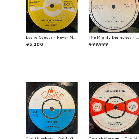
Leslie Caesar - Never Met
The Mighty Diamonds - H
A Woman【12-50067】
ey Girl【12-50053】
¥3,200
¥99,999
The Bleechers - Put It Go
Derrick Morgan – One M