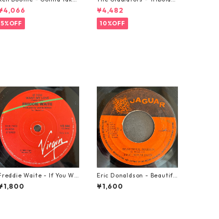
A Miracle【7-21362】
on【7-21365】
¥4,066
¥4,482
5%OFF
10%OFF
Freddie Waite - If You Wa
Eric Donaldson - Beautifu
nt My Love【7-21943】
l Maiden【7-21788】
¥1,800
¥1,600