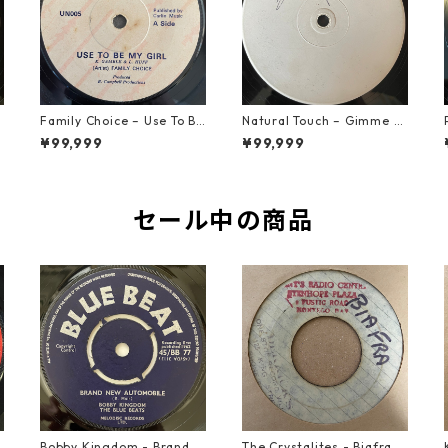
Family Choice – Use To Be
Natural Touch – Gimme G
My Girl【7-22004】
ood Loving【12-50055】
¥99,999
¥99,999
セール中の商品
o
Bobby Kingdom - Brand N
The Crystalites - Biafra