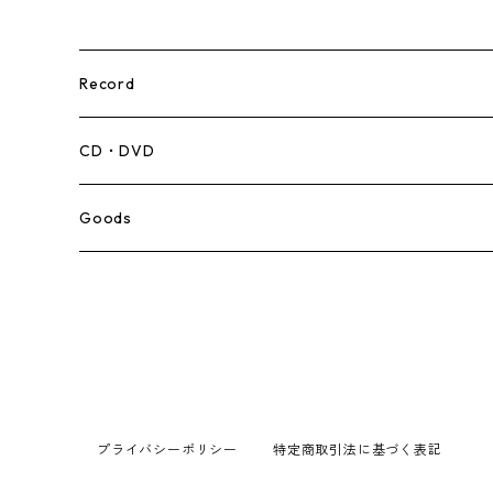
Record
Mento,Calypso,Ballad
CD・DVD
Ska
Goods
Rocksteady
Roots
Early Reggae/Skins
プライバシーポリシー
特定商取引法に基づく表記
Lovers