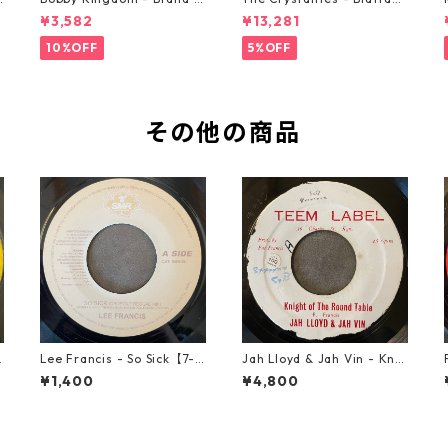
ew Automobile【7-2088
【7-21293】
¥3,582
¥13,281
9】
10%OFF
5%OFF
その他の商品
Lee Francis - So Sick【7-2
Jah Lloyd & Jah Vin - Knig
1925】
ht Of The Round Table【7
¥1,400
¥4,800
-21908】