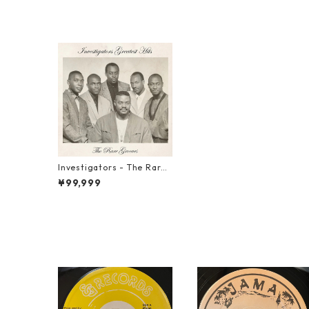
Investigators - The Rare
Grooves【LP-70077】
¥99,999