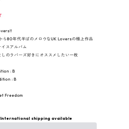
T
vers!!
から80年代半ばのメロウなUK Loversの極上作品
ナイスアルバム
なしのラバーズ好きにオススメしたい一枚
tion : B
ition : B
et Freedom
International shipping available