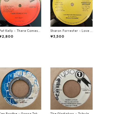
Pat Kelly - There Comes A
Sharon Forrester - Love D
Time【12-50057】
on't Live Here Anymore
¥2,800
¥3,500
【12-50068】
Ken Boothe - Gonna Take
The Gladiators - Tribulati