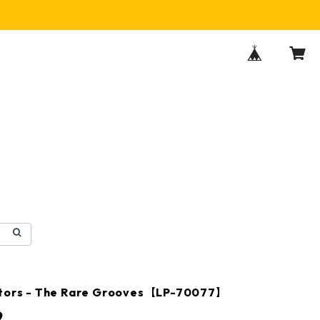
ators - The Rare Grooves【LP-70077】
9