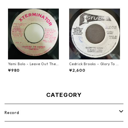
Yami Bolo - Leave Out The
Cedrick Brooks - Glory To S
Badness 【7-10916】
ounds【7-21786】
¥980
¥2,600
CATEGORY
Record