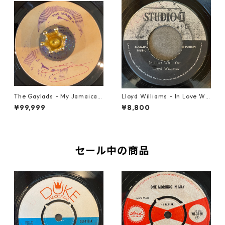
The Gaylads - My Jamaican
Lloyd Williams - In Love Wit
Girl【7-22009】
h You【7-21917】
¥99,999
¥8,800
セール中の商品