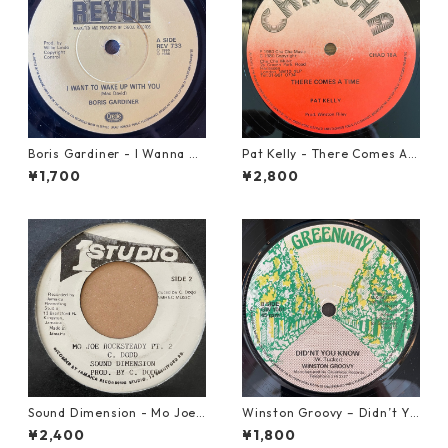
Boris Gardiner - I Wanna W
Pat Kelly - There Comes A T
ake Up With You【7-2192
ime【12-50057】
¥1,700
¥2,800
4】
Sound Dimension - Mo Joe
Winston Groovy – Didn’t Yo
Rock Steady【7-21087】
u Know【7-21811】
¥2,400
¥1,800