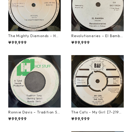
The Mighty Diamonds - Hey
Revolutionaries – El Bamba
Girl【12-50053】
【7-21855】
¥99,999
¥99,999
Ronnie Davis – Tradition So
The Cats - My Girl【7-2190
ng【7-22003】
6】
¥99,999
¥99,999