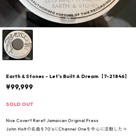
1
/1
Earth & Stones - Let's Built A Dream【7-21846】
¥99,999
SOLD OUT
Nice Cover!! Rare!! Jamaican Original Press
John Holtの名曲を70'sにChannel Oneを中心に活動したコ