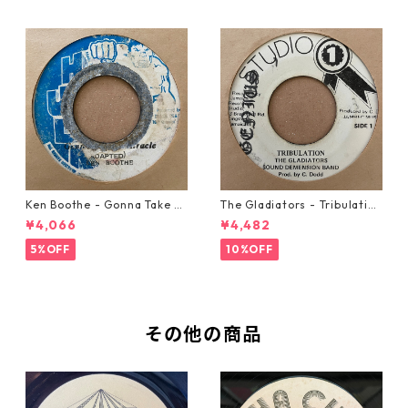
Ken Boothe - Gonna Take A
The Gladiators - Tribulation
Miracle【7-21362】
【7-21365】
¥4,066
¥4,482
5%OFF
10%OFF
その他の商品