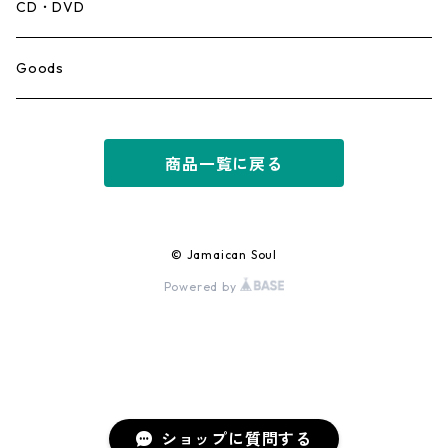
Mento,Calypso,Ballad
CD・DVD
Ska
Goods
Rocksteady
商品一覧に戻る
Roots
Early Reggae/Skins
© Jamaican Soul
Powered by
Lovers
Reggae
Early Dancehall
ショップに質問する