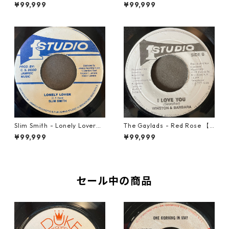
6】
ide【7-21952】
¥99,999
¥99,999
Slim Smith - Lonely Lover
The Gaylads - Red Rose 【7
【7-21921】
-21853】
¥99,999
¥99,999
セール中の商品