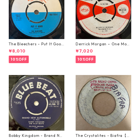
The Bleechers - Put It Good
Derrick Morgan – One Morn
【7-21637】
ing In May【7-21653】
¥8,010
¥7,020
10%OFF
10%OFF
Bobby Kingdom - Brand Ne
The Crystalites - Biafra【7-