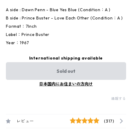
A side : Dawn Penn - Blue Yes Blue (Condition：A )
B side : Prince Buster - Love Each Other (Condition：A )
Format：7Inch
Label：Prince Buster
Year：1967
International shipping available
Sold out
日本国内にお住まいの方向け
通報する
レビュー
(317)