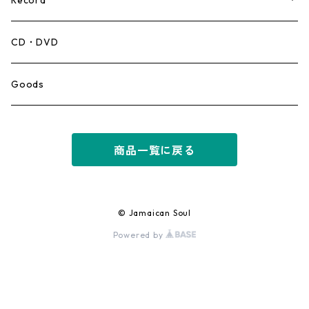
Record
Mento,Calypso,Ballad
CD・DVD
Ska
Goods
Rocksteady
商品一覧に戻る
Roots
Early Reggae/Skins
© Jamaican Soul
Powered by
Lovers
Reggae