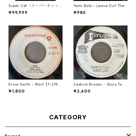
Super Cat（スーパーキャッ
Yami Bolo - Leave Out The
ト） - Don Dada【7inch】
Badness 【7-10916】
¥99,999
¥980
Ernie Smith - Wait【7-2196
Cedrick Brooks - Glory To S
0】
ounds【7-21786】
¥1,800
¥2,600
CATEGORY