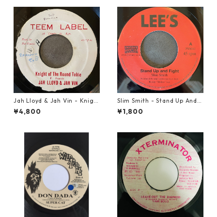
Jah Lloyd & Jah Vin - Knigh
Slim Smith - Stand Up And F
t Of The Round Table【7-21
ight 【7-21832】
¥4,800
¥1,800
908】