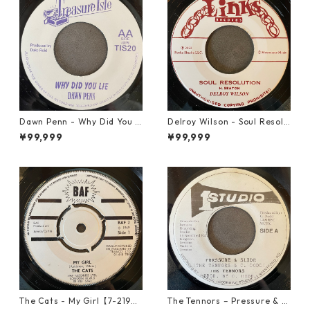
Dawn Penn - Why Did You Li
Delroy Wilson - Soul Resolu
e【7-21938】
tion【7-21935】
¥99,999
¥99,999
The Cats - My Girl【7-2190
The Tennors – Pressure & Sl