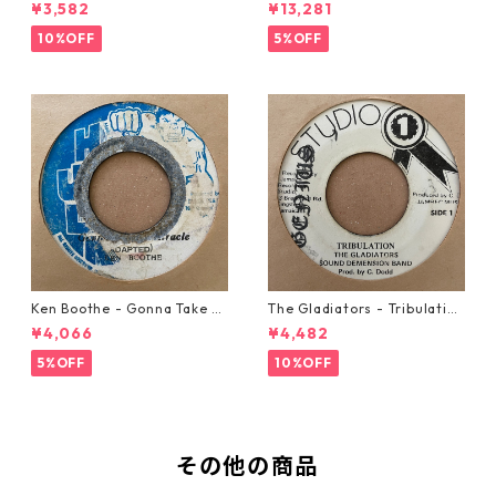
w Automobile【7-20889】
21293】
¥3,582
¥13,281
10%OFF
5%OFF
Ken Boothe - Gonna Take A
The Gladiators - Tribulation
Miracle【7-21362】
【7-21365】
¥4,066
¥4,482
5%OFF
10%OFF
その他の商品