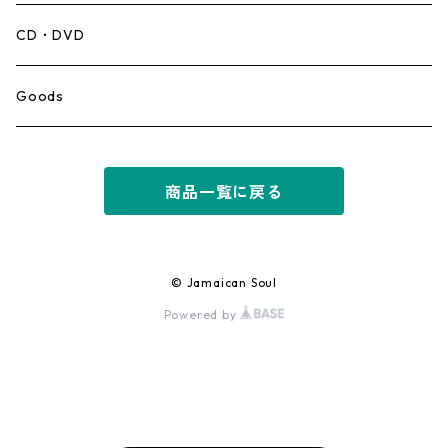
Mento,Calypso,Ballad
CD・DVD
Ska
Goods
Rocksteady
商品一覧に戻る
Roots
Early Reggae/Skins
© Jamaican Soul
Powered by
Lovers
Reggae