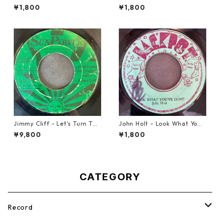
ight 【7-21832】
0】
¥1,800
¥1,800
Jimmy Cliff - Let's Turn The
John Holt - Look What Yo
Table【7-21999】
u've Done【7-21817】
¥9,800
¥1,800
CATEGORY
Record