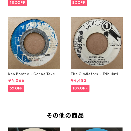
10%OFF
5%OFF
Ken Boothe - Gonna Take A
The Gladiators - Tribulation
Miracle【7-21362】
【7-21365】
¥4,066
¥4,482
5%OFF
10%OFF
その他の商品