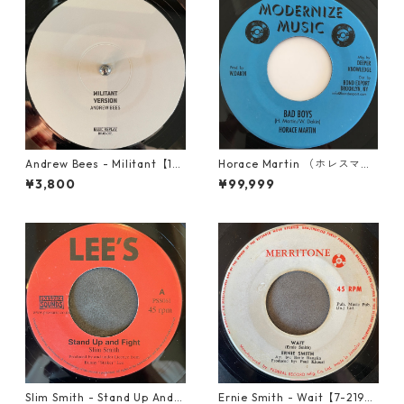
Andrew Bees ‎- Militant【12-
Horace Martin （ホレスマー
50066】
ティン） - Bad Boys【7'】
¥3,800
¥99,999
Slim Smith - Stand Up And F
Ernie Smith - Wait【7-2196