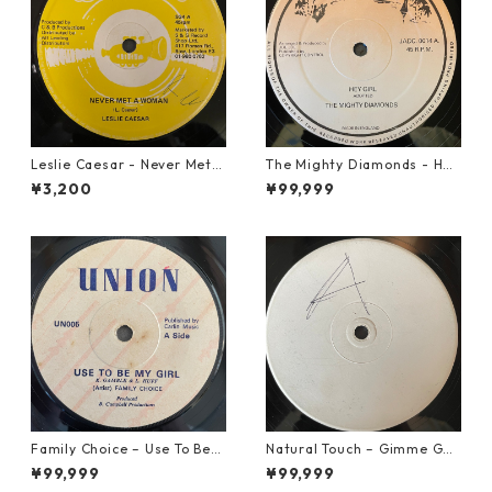
Leslie Caesar - Never Met A
The Mighty Diamonds - Hey
Woman【12-50067】
Girl【12-50053】
¥3,200
¥99,999
Family Choice – Use To Be
Natural Touch – Gimme Goo
My Girl【7-22004】
d Loving【12-50055】
¥99,999
¥99,999