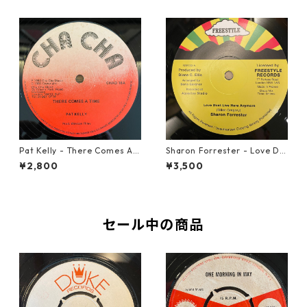
Pat Kelly - There Comes A T
Sharon Forrester - Love Do
ime【12-50057】
n't Live Here Anymore【12-
¥2,800
¥3,500
50068】
セール中の商品