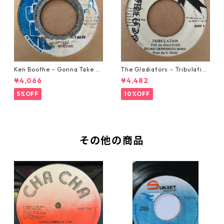
Ken Boothe - Gonna Take A
The Gladiators - Tribulation
Miracle【7-21362】
【7-21365】
¥4,066
¥4,482
5%OFF
10%OFF
その他の商品