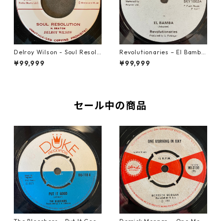
Delroy Wilson - Soul Resolu
Revolutionaries – El Bamba
tion【7-21935】
【7-21855】
¥99,999
¥99,999
セール中の商品