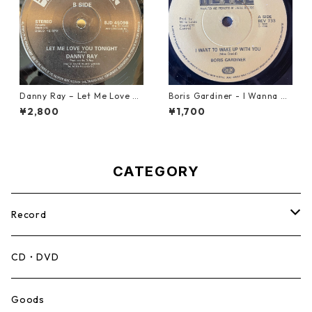
Danny Ray – Let Me Love Yo
Boris Gardiner - I Wanna W
u Tonight【12-30001】
ake Up With You【7-2192
¥2,800
¥1,700
4】
CATEGORY
Record
Mento,Calypso,Ballad
CD・DVD
Ska
Goods