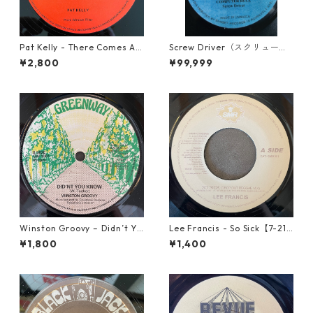
Pat Kelly - There Comes A T
Screw Driver（スクリュード
ime【12-50057】
ライバー） - Computer Rule
¥2,800
¥99,999
【7'】
Winston Groovy – Didn’t Yo
Lee Francis - So Sick【7-219
u Know【7-21811】
25】
¥1,800
¥1,400