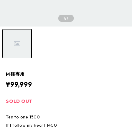
1
/1
M様専用
¥99,999
SOLD OUT
Ten to one 1500
If I follow my heart 1400