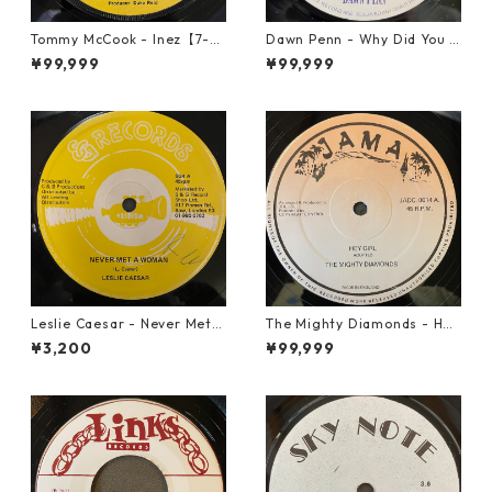
Tommy McCook - Inez【7-21
Dawn Penn - Why Did You Li
840】
e【7-21938】
¥99,999
¥99,999
Leslie Caesar - Never Met A
The Mighty Diamonds - Hey
Woman【12-50067】
Girl【12-50053】
¥3,200
¥99,999