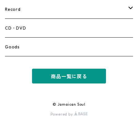
Record
Mento,Calypso,Ballad
CD・DVD
Ska
Goods
Rocksteady
商品一覧に戻る
Roots
Early Reggae/Skins
© Jamaican Soul
Powered by
Lovers