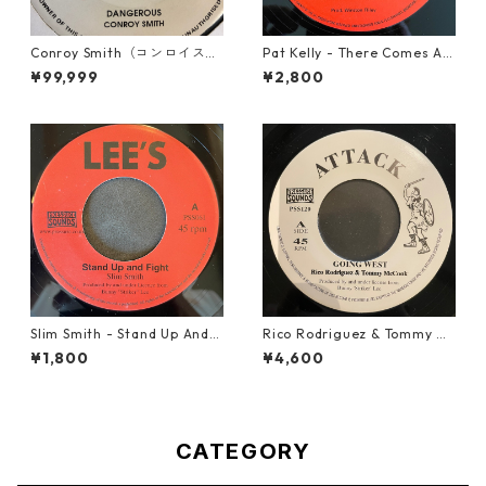
Conroy Smith（コンロイスミ
Pat Kelly - There Comes A T
ス） - Dangerous【7'】
ime【12-50057】
¥99,999
¥2,800
Slim Smith - Stand Up And F
Rico Rodriguez & Tommy Mc
ight 【7-21832】
Cook - Going West【7-2198
¥1,800
¥4,600
3】
CATEGORY