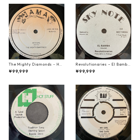
The Mighty Diamonds - Hey
Revolutionaries – El Bamba
Girl【12-50053】
【7-21855】
¥99,999
¥99,999