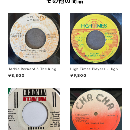
その他の商品
Jackie Bernard & The Kings
High Times Players - High T
tonians - Never Changing H
imes Theme【7-21926】
¥8,800
¥9,800
armony【7-21948】