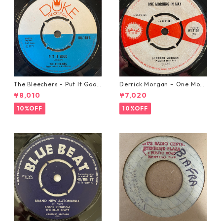
The Bleechers - Put It Good
Derrick Morgan – One Morn
【7-21637】
ing In May【7-21653】
¥8,010
¥7,020
10%OFF
10%OFF