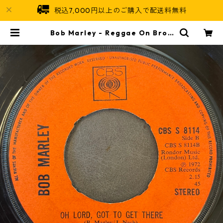
税込7,000円以上のご購入で配送料無料
Bob Marley - Reggae On Broa
dway【7-21890】 | Jamaican S
oul