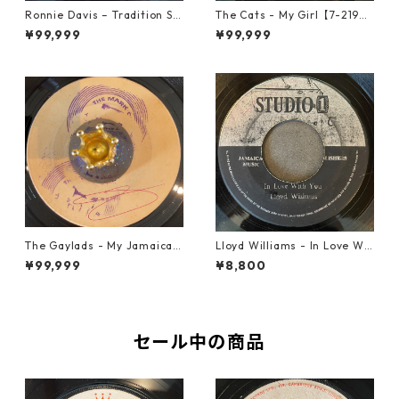
Ronnie Davis – Tradition So
The Cats - My Girl【7-2190
ng【7-22003】
6】
¥99,999
¥99,999
The Gaylads - My Jamaican
Lloyd Williams - In Love Wit
Girl【7-22009】
h You【7-21917】
¥99,999
¥8,800
セール中の商品