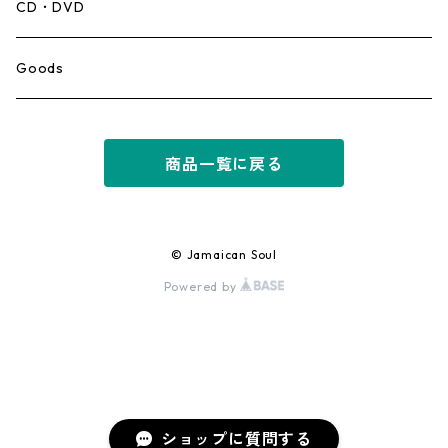
Mento,Calypso,Ballad
CD・DVD
Ska
Goods
Rocksteady
商品一覧に戻る
Roots
Early Reggae/Skins
© Jamaican Soul
Powered by
Lovers
Reggae
Early Dancehall
ショップに質問する