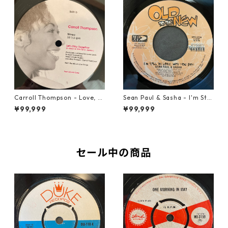
Carroll Thompson - Love, N
Sean Paul & Sasha - I'm Still
eed And Want You【12-2198
In Love With You Boy【7-218
¥99,999
¥99,999
3】
78】
セール中の商品