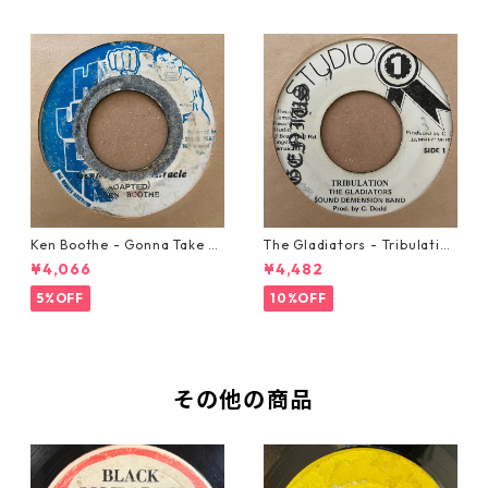
Ken Boothe - Gonna Take A
The Gladiators - Tribulation
Miracle【7-21362】
【7-21365】
¥4,066
¥4,482
5%OFF
10%OFF
その他の商品