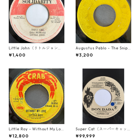
Little John（リトルジョン）
Augustus Pablo - The Snipe
- That Girl 【7-20045】
r【7-21945】
¥1,400
¥3,200
Little Roy - Without My Lov
Super Cat（スーパーキャッ
e【7-21990】
ト） - Don Dada【7inch】
¥12,800
¥99,999