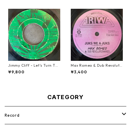
Jimmy Cliff - Let's Turn The
Max Romeo & Dub Revoluti
Table【7-21999】
onaries - Juks We A Juks【1
¥9,800
¥3,400
0-90000】
CATEGORY
Record