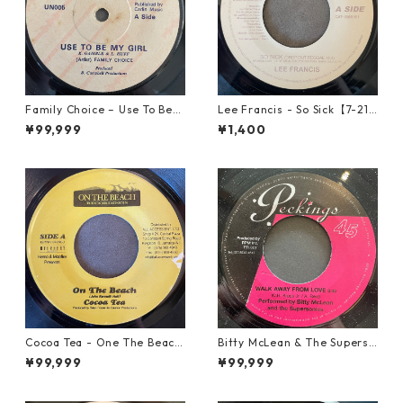
Family Choice – Use To Be
Lee Francis - So Sick【7-219
My Girl【7-22004】
25】
¥99,999
¥1,400
Cocoa Tea - One The Beach
Bitty McLean & The Superso
【7-21919】
nics - Walk Away From Love
¥99,999
¥99,999
【7-21989】