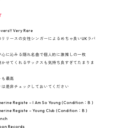
T
vers!! Very Rare
のリリースの女性シンガーによるめちゃ良いUKラバ
が心に沁みる隠れ名曲で個人的に激推しの一枚
聴かせてくれるサックスも気持ち良すぎてたまりま
トも最高
きは是非チェックしておいてください
therine Registe – I Am So Young (Condition：B )
therine Registe – Young Club (Condition：B )
Inch
oon Records