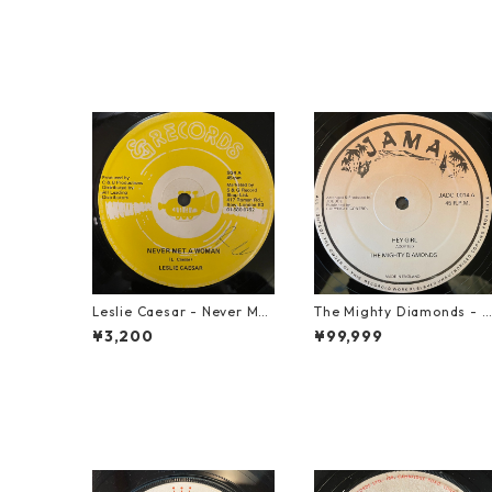
Leslie Caesar - Never Met
The Mighty Diamonds - H
A Woman【12-50067】
ey Girl【12-50053】
¥3,200
¥99,999