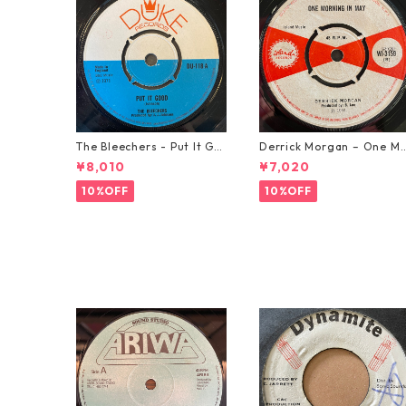
The Bleechers - Put It Go
Derrick Morgan – One M
od 【7-21637】
rning In May【7-21653】
¥8,010
¥7,020
10%OFF
10%OFF