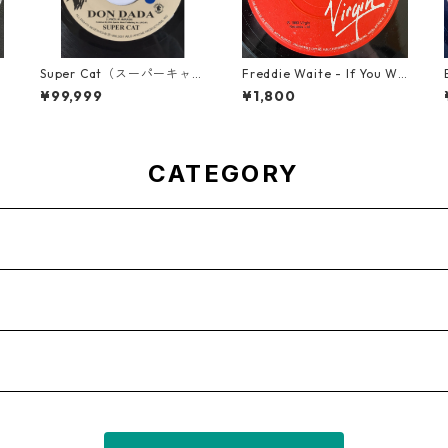
n
Super Cat（スーパーキャッ
Freddie Waite - If You Wa
ト） - Don Dada【7inch】
nt My Love【7-21943】
¥99,999
¥1,800
CATEGORY