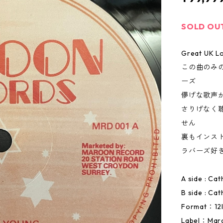
SOLD OU
Great UK Lo
この曲のみ
ーズ
儚げな歌声
さりげなく
せん
裏もインス
ラバーズ好
A side : Ca
B side : Ca
Format：12
Label：Mar