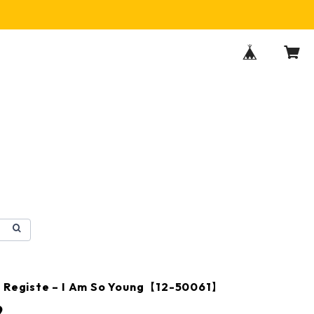
e Registe – I Am So Young【12-50061】
9