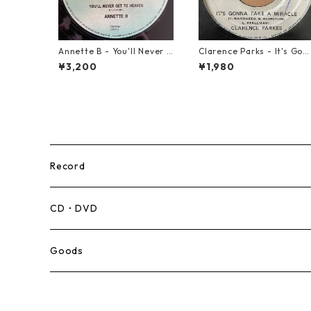
Annette B - You'll Never G
Clarence Parks - It's Gon
et To Heaven【12-5005
a Take A Miracle【7-2109
¥3,200
¥1,980
8】
6】
Record
Mento,Calypso,Ballad
CD・DVD
Ska
Goods
Rocksteady