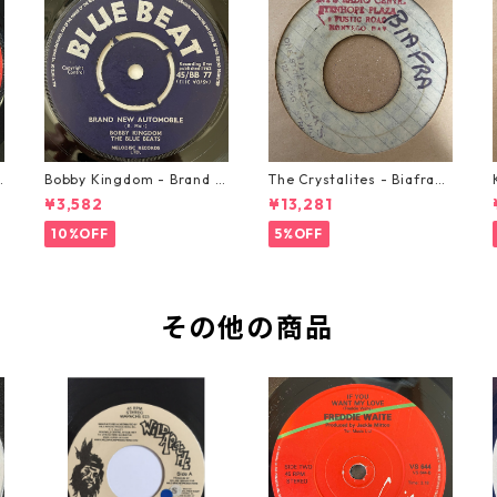
o
Bobby Kingdom - Brand N
The Crystalites - Biafra
ew Automobile【7-2088
【7-21293】
¥3,582
¥13,281
9】
10%OFF
5%OFF
その他の商品