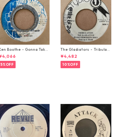
Ken Boothe - Gonna Take
The Gladiators - Tribulati
A Miracle【7-21362】
on【7-21365】
¥4,066
¥4,482
5%OFF
10%OFF