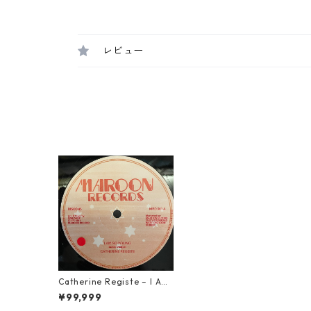
レビュー
Catherine Registe – I Am
So Young【12-50061】
¥99,999