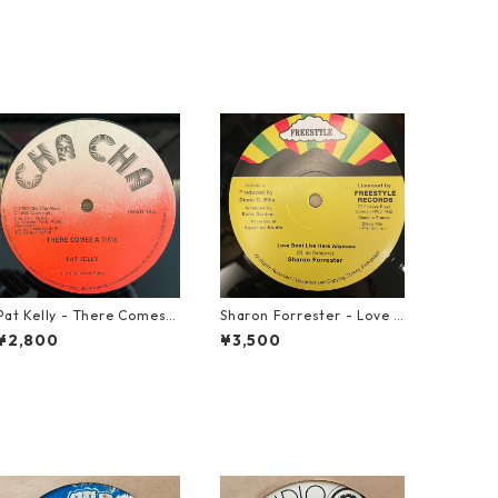
Pat Kelly - There Comes A
Sharon Forrester - Love D
Time【12-50057】
on't Live Here Anymore
¥2,800
¥3,500
【12-50068】