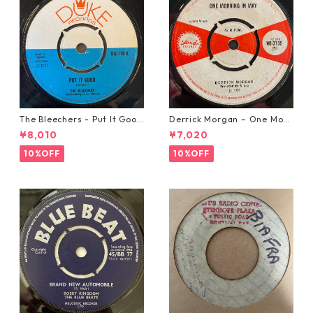
The Bleechers - Put It Good
Derrick Morgan – One Morn
【7-21637】
ing In May【7-21653】
¥8,010
¥7,020
10%OFF
10%OFF