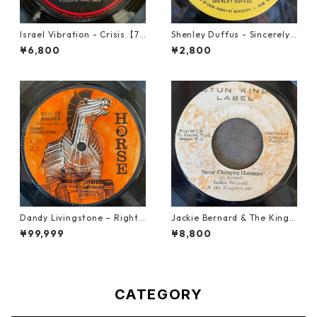
Israel Vibration - Crisis【7-
Shenley Duffus - Sincerely
21895】
【7-22021】
¥6,800
¥2,800
Dandy Livingstone – Right
Jackie Bernard & The Kings
On Brother【7-21946】
tonians - Never Changing H
¥99,999
¥8,800
armony【7-21948】
CATEGORY