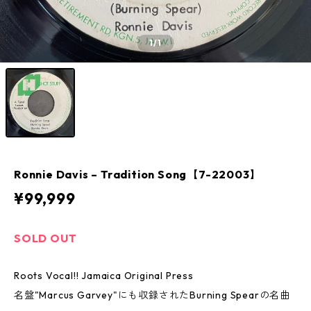
1
/1
Ronnie Davis – Tradition Song【7-22003】
¥99,999
SOLD OUT
Roots Vocal!! Jamaica Original Press
名盤"Marcus Garvey"にも収録されたBurning Spearの名曲