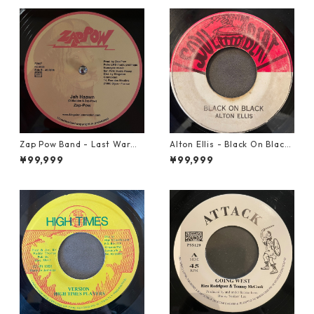
Zap Pow Band - Last War【1
Alton Ellis - Black On Black
2-50056】
【7-21982】
¥99,999
¥99,999