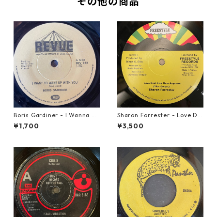
その他の商品
Boris Gardiner - I Wanna W
Sharon Forrester - Love Do
ake Up With You【7-2192
n't Live Here Anymore【12-
¥1,700
¥3,500
4】
50068】