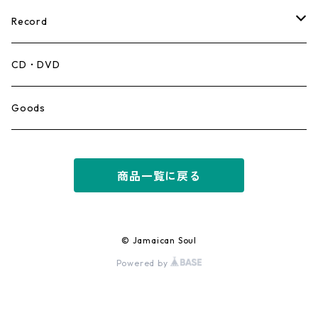
Record
Mento,Calypso,Ballad
CD・DVD
Ska
Goods
Rocksteady
商品一覧に戻る
Roots
Early Reggae/Skins
© Jamaican Soul
Powered by
Lovers