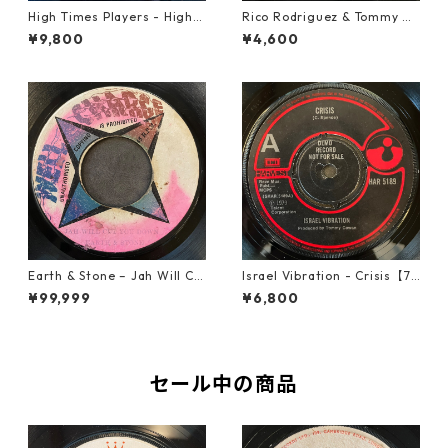
High Times Players - High T
Rico Rodriguez & Tommy Mc
imes Theme【7-21926】
Cook - Going West【7-2198
¥9,800
¥4,600
3】
Earth & Stone – Jah Will Cu
Israel Vibration - Crisis【7-
t You Down【7-21914】
21895】
¥99,999
¥6,800
セール中の商品