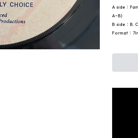
A side：Fami
A~B)
B side：B. 
Format：7In