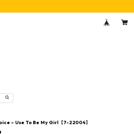
oice – Use To Be My Girl【7-22004】
9