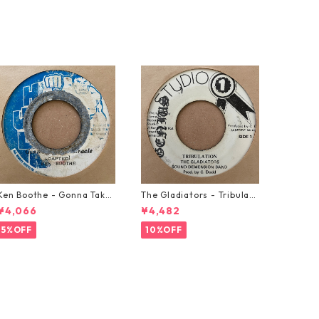
Ken Boothe - Gonna Take
The Gladiators - Tribulati
A Miracle【7-21362】
on【7-21365】
¥4,066
¥4,482
5%OFF
10%OFF