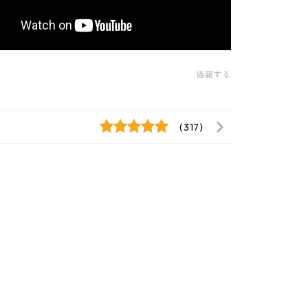
通報する
(317)