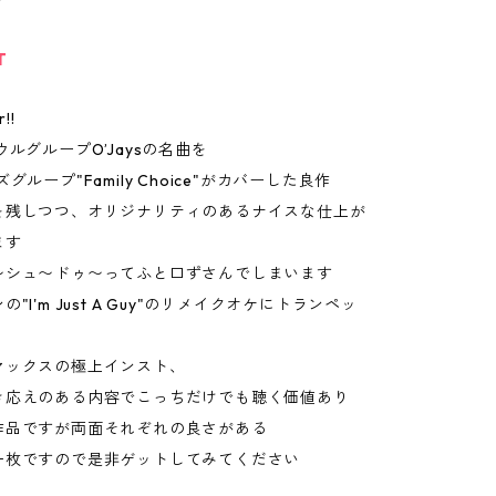
T
!!
ウルグループO’Jaysの名曲を
グループ"Family Choice"がカバーした良作
を残しつつ、オリジナリティのあるナイスな仕上が
ます
〜シュ〜ドゥ〜ってふと口ずさんでしまいます
"I'm Just A Guy"のリメイクオケにトランペッ
マックスの極上インスト、
き応えのある内容でこっちだけでも聴く価値あり
作品ですが両面それぞれの良さがある
一枚ですので是非ゲットしてみてください