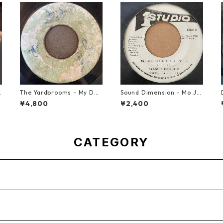
G
The Yardbrooms - My Des
Sound Dimension - Mo Jo
ire【7-21922】
e Rock Steady【7-21087】
¥4,800
¥2,400
CATEGORY