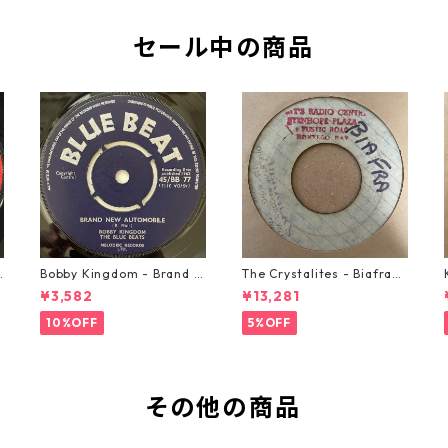
セール中の商品
o
Bobby Kingdom - Brand N
The Crystalites - Biafra
ew Automobile【7-2088
【7-21293】
¥3,582
¥13,281
9】
10%OFF
5%OFF
その他の商品