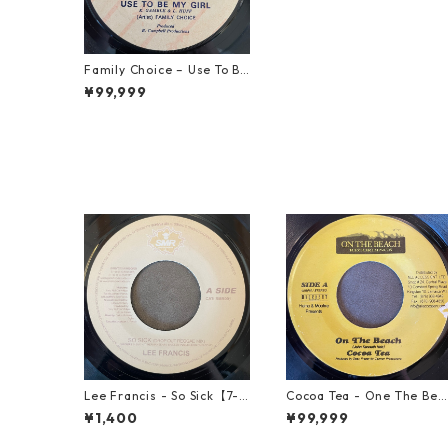
Family Choice – Use To Be
My Girl【7-22004】
¥99,999
Lee Francis - So Sick【7-2
Cocoa Tea - One The Bea
1925】
ch【7-21919】
¥1,400
¥99,999