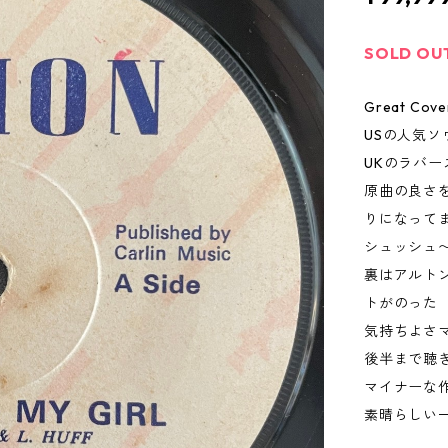
SOLD OU
Great Cover
USの人気ソ
UKのラバーズ
原曲の良さ
りになって
シュッシュ
裏はアルトンの
トがのった
気持ちよさ
後半まで聴
マイナーな
素晴らしい