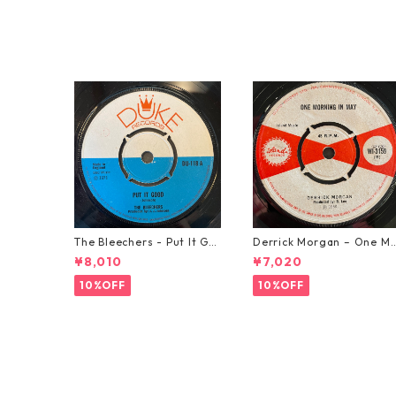
The Bleechers - Put It Go
Derrick Morgan – One M
od 【7-21637】
rning In May【7-21653】
¥8,010
¥7,020
10%OFF
10%OFF