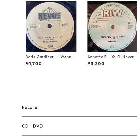
Boris Gardiner - I Wanna
Annette B - You'll Never 
Wake Up With You【7-219
et To Heaven【12-5005
¥1,700
¥3,200
24】
8】
Record
Mento,Calypso,Ballad
CD・DVD