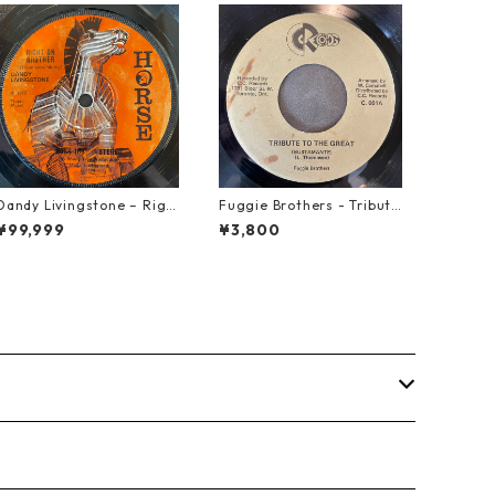
Dandy Livingstone – Righ
Fuggie Brothers - Tribute
t On Brother【7-21946】
To The Great【7-21765】
¥99,999
¥3,800