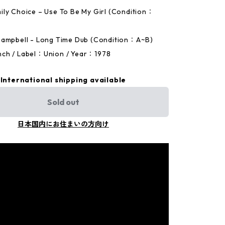
ly Choice – Use To Be My Girl (Condition：
Campbell - Long Time Dub (Condition：A~B)
ch / Label：Union / Year：1978
International shipping available
Sold out
日本国内にお住まいの方向け