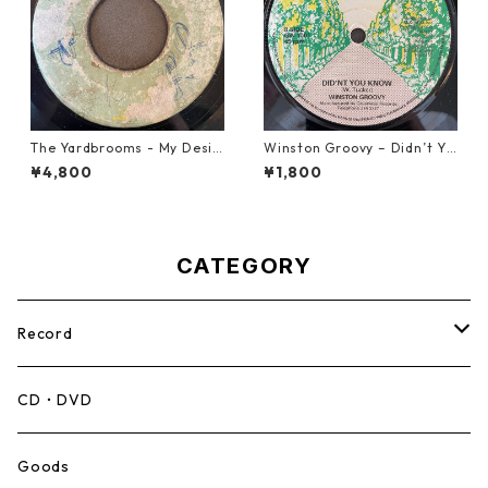
The Yardbrooms - My Desir
Winston Groovy – Didn’t Yo
e【7-21922】
u Know【7-21811】
¥4,800
¥1,800
CATEGORY
Record
Mento,Calypso,Ballad
CD・DVD
Ska
Goods