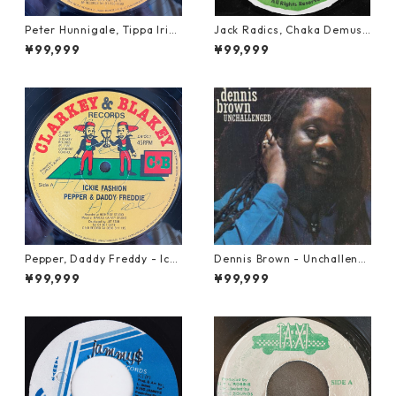
Peter Hunnigale, Tippa Irie
Jack Radics, Chaka Demus
- Raggamuffin Girl【12-50
& Pliers - Twist And Shout
¥99,999
¥99,999
045】
【7-21830】
Pepper, Daddy Freddy - Icki
Dennis Brown - Unchalleng
e Fashion【12-50044】
ed【LP-70046】
¥99,999
¥99,999