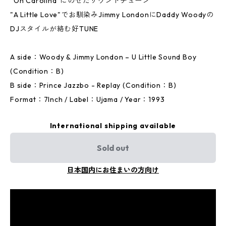
“Oh Carolina”にのせたサウンドチューン
"A Little Love"でお馴染みJimmy LondonにDaddy Woodyの
DJスタイルが絡む好TUNE
A side：Woody & Jimmy London – U Little Sound Boy
(Condition：B)
B side：Prince Jazzbo - Replay (Condition：B)
Format：7Inch / Label：Ujama / Year：1993
International shipping available
Sold out
日本国内にお住まいの方向け