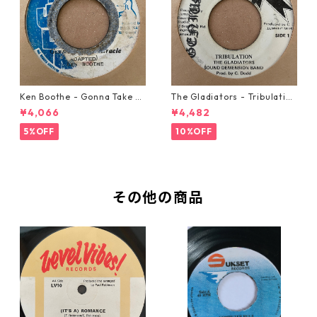
Ken Boothe - Gonna Take A
The Gladiators - Tribulation
Miracle【7-21362】
【7-21365】
¥4,066
¥4,482
5%OFF
10%OFF
その他の商品