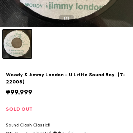
1
/1
Woody & Jimmy London – U Little Sound Boy【7-
22008】
¥99,999
SOLD OUT
Sound Clash Classic!!