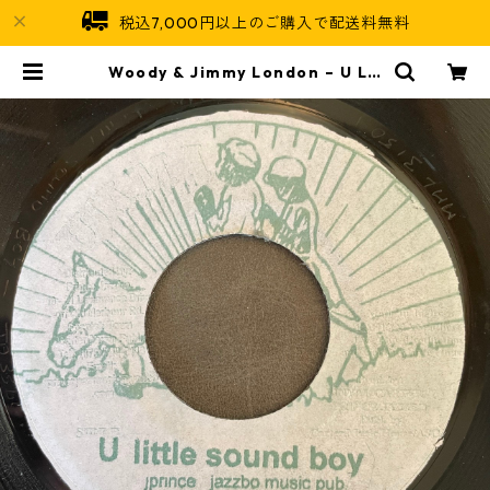
税込7,000円以上のご購入で配送料無料
Woody & Jimmy London – U Lit
tle Sound Boy【7-22008】 | Ja
maican Soul