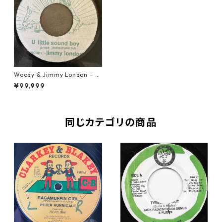
Woody & Jimmy London – U
Little Sound Boy【7-2200
¥99,999
8】
同じカテゴリの商品