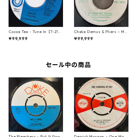
Cocoa Tea - Tune In【7-2187
Chaka Demus & Pliers – Mu
2】
rder She Wrote【7-21777】
¥99,999
¥99,999
セール中の商品
The Bleechers - Put It Good
Derrick Morgan – One Morn