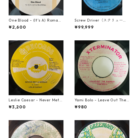
One Blood - (It's A) Romanc
Screw Driver（スクリュード
e【12-50054】
ライバー） - Computer Rule
¥2,600
¥99,999
【7'】
Leslie Caesar - Never Met A
Yami Bolo - Leave Out The
Woman【12-50067】
Badness 【7-10916】
¥3,200
¥980