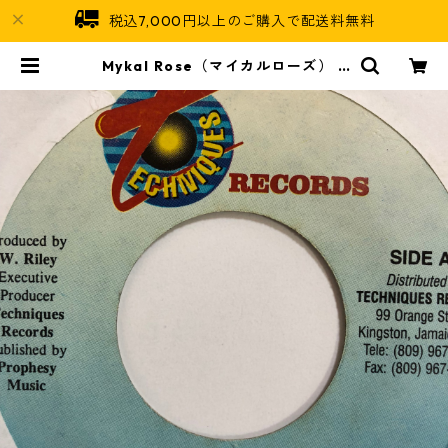
税込7,000円以上のご購入で配送料無料
Mykal Rose（マイカルローズ） -
Jail House It Ram【7-10747】 |
Jamaican Soul