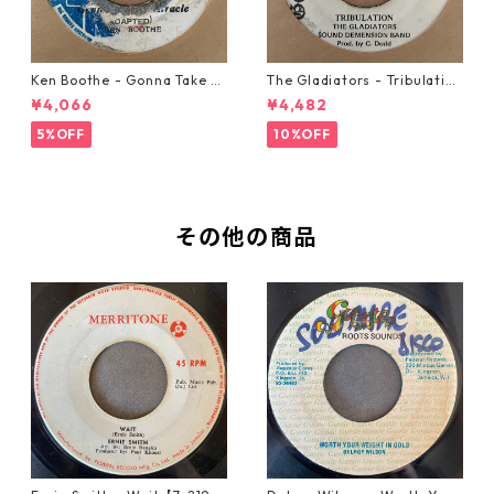
Ken Boothe - Gonna Take A
The Gladiators - Tribulation
Miracle【7-21362】
【7-21365】
¥4,066
¥4,482
5%OFF
10%OFF
その他の商品