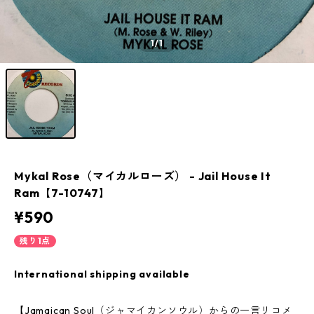
1
/1
Mykal Rose（マイカルローズ） - Jail House It
Ram【7-10747】
¥590
残り1点
International shipping available
【Jamaican Soul（ジャマイカンソウル）からの一言リコメ