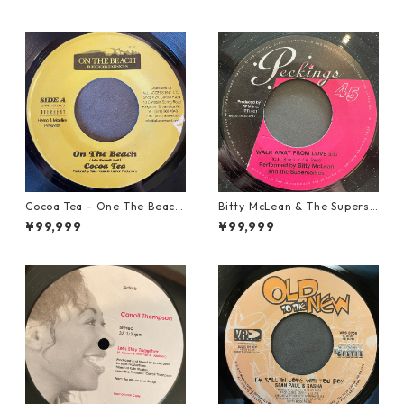
Cocoa Tea - One The Beach
Bitty McLean & The Superso
【7-21919】
nics - Walk Away From Love
¥99,999
¥99,999
【7-21989】