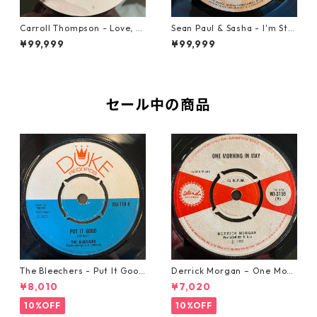
Carroll Thompson - Love, N
Sean Paul & Sasha - I'm Still
eed And Want You【12-2198
In Love With You Boy【7-218
¥99,999
¥99,999
3】
78】
セール中の商品
The Bleechers - Put It Good
Derrick Morgan – One Morn
【7-21637】
ing In May【7-21653】
¥8,010
¥7,020
10%OFF
10%OFF