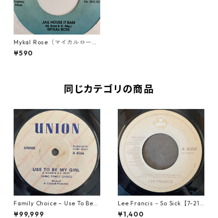
Mykal Rose（マイカルロー
ズ） - Jail House It Ram【7-
¥590
10747】
同じカテゴリの商品
Family Choice – Use To Be
Lee Francis - So Sick【7-219
My Girl【7-22004】
25】
¥99,999
¥1,400