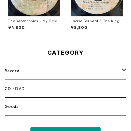
The Yardbrooms - My Desir
Jackie Bernard & The Kings
e【7-21922】
tonians - Never Changing H
¥4,800
¥8,800
armony【7-21948】
CATEGORY
Record
Mento,Calypso,Ballad
CD・DVD
Ska
Goods
Rocksteady