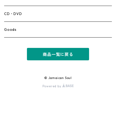
Mento,Calypso,Ballad
CD・DVD
Ska
Goods
Rocksteady
商品一覧に戻る
Roots
Early Reggae/Skins
© Jamaican Soul
Powered by
Lovers
Reggae