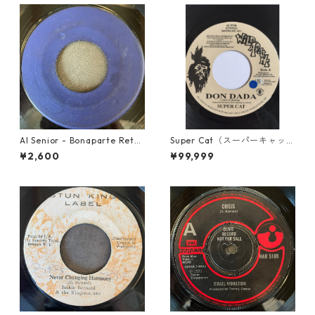
Al Senior - Bonaparte Retre
Super Cat（スーパーキャッ
at【7-21861】
ト） - Don Dada【7inch】
¥2,600
¥99,999