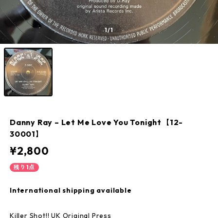
1
/1
Danny Ray – Let Me Love You Tonight【12-
30001】
¥2,800
残り1点
International shipping available
Killer Shot!! UK Original Press