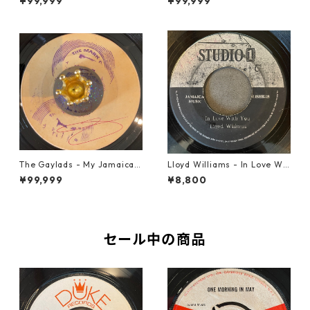
¥99,999
¥99,999
The Gaylads - My Jamaican
Lloyd Williams - In Love Wit
Girl【7-22009】
h You【7-21917】
¥99,999
¥8,800
セール中の商品