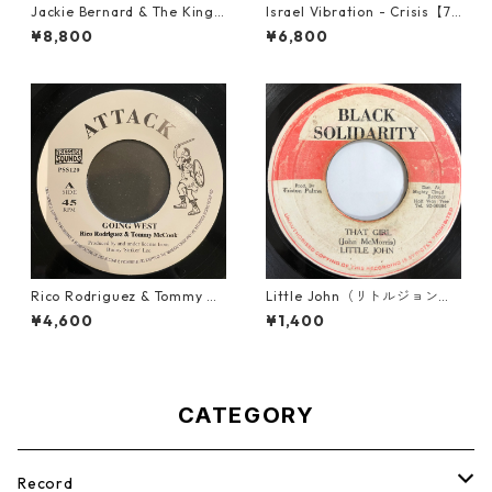
Jackie Bernard & The Kings
Israel Vibration - Crisis【7-
tonians - Never Changing H
21895】
¥8,800
¥6,800
armony【7-21948】
Rico Rodriguez & Tommy Mc
Little John（リトルジョン）
Cook - Going West【7-2198
- That Girl 【7-20045】
¥4,600
¥1,400
3】
CATEGORY
Record