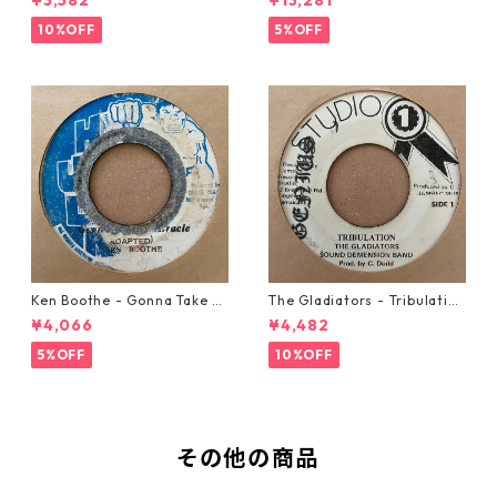
10%OFF
5%OFF
Ken Boothe - Gonna Take A
The Gladiators - Tribulation
Miracle【7-21362】
【7-21365】
¥4,066
¥4,482
5%OFF
10%OFF
その他の商品