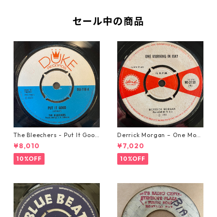
セール中の商品
The Bleechers - Put It Good
Derrick Morgan – One Morn
【7-21637】
ing In May【7-21653】
¥8,010
¥7,020
10%OFF
10%OFF