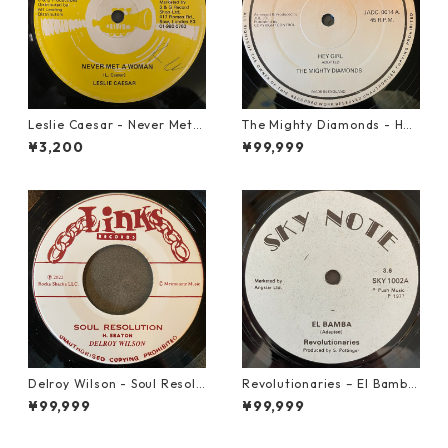
Leslie Caesar - Never Met A
The Mighty Diamonds - Hey
Woman【12-50067】
Girl【12-50053】
¥3,200
¥99,999
Delroy Wilson - Soul Resolu
Revolutionaries – El Bamba
tion【7-21935】
【7-21855】
¥99,999
¥99,999