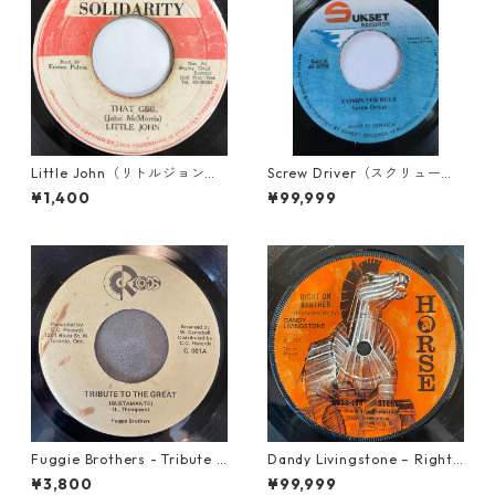
Little John（リトルジョン）
Screw Driver（スクリュード
- That Girl 【7-20045】
ライバー） - Computer Rule
¥1,400
¥99,999
【7'】
Fuggie Brothers - Tribute T
Dandy Livingstone – Right
o The Great【7-21765】
On Brother【7-21946】
¥3,800
¥99,999