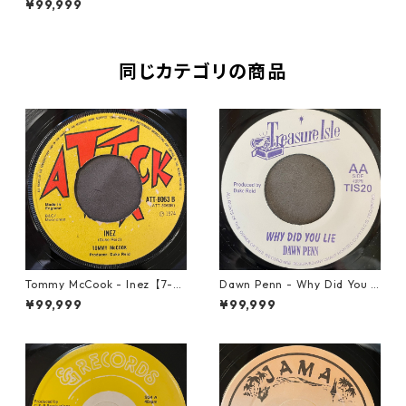
¥99,999
同じカテゴリの商品
Tommy McCook - Inez【7-21
Dawn Penn - Why Did You Li
840】
e【7-21938】
¥99,999
¥99,999