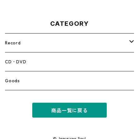
CATEGORY
Record
Mento,Calypso,Ballad
CD・DVD
Ska
Goods
Rocksteady
商品一覧に戻る
Roots
Early Reggae/Skins
© Jamaican Soul