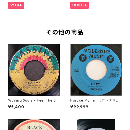
5%OFF
10%OFF
その他の商品
Wailing Souls - Feel The Spi
Horace Martin （ホレスマー
rit【7-21955】
ティン） - Bad Boys【7'】
¥5,400
¥99,999