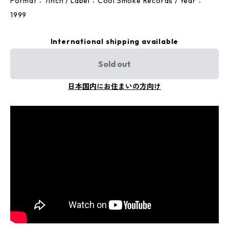
Format：7Inch / Label：Cool Smoke Records / Year：
1999
International shipping available
Sold out
日本国内にお住まいの方向け