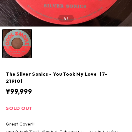
1
/1
The Silver Sonics - You Took My Love【7-
21910】
¥99,999
SOLD OUT
Great Cover!!