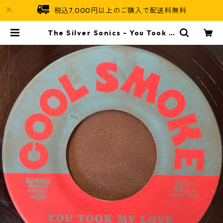
税込7,000円以上のご購入で配送料無料
The Silver Sonics - You Took M
y Love【7-21910】 | Jamaican
Soul