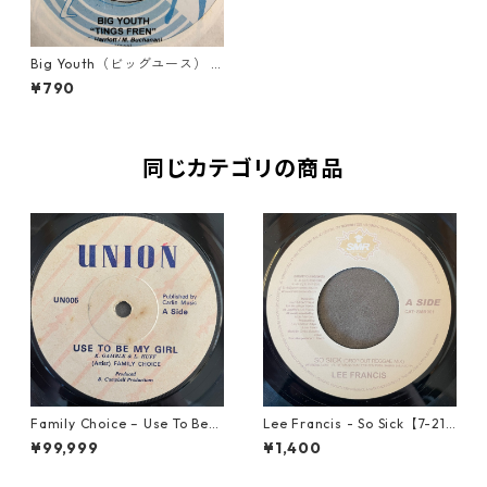
Big Youth（ビッグユース） -
Tings Fren【7-10757】
¥790
同じカテゴリの商品
Family Choice – Use To Be
Lee Francis - So Sick【7-219
My Girl【7-22004】
25】
¥99,999
¥1,400