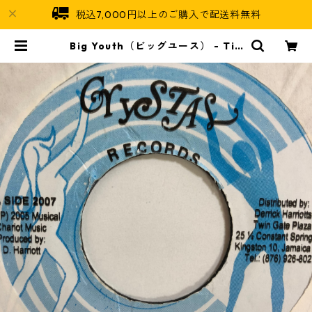
税込7,000円以上のご購入で配送料無料
Big Youth（ビッグユース） - Tin
gs Fren【7-10757】 | Jamaican
Soul