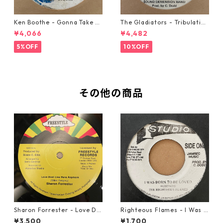
Ken Boothe - Gonna Take A
The Gladiators - Tribulation
Miracle【7-21362】
【7-21365】
¥4,066
¥4,482
5%OFF
10%OFF
その他の商品
Sharon Forrester - Love Do
Righteous Flames - I Was B
n't Live Here Anymore【12-
orn To Be Loved【7-21191】
¥3,500
¥1,700