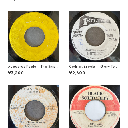
50068】
Augustus Pablo - The Snipe
Cedrick Brooks - Glory To S
r【7-21945】
ounds【7-21786】
¥3,200
¥2,600