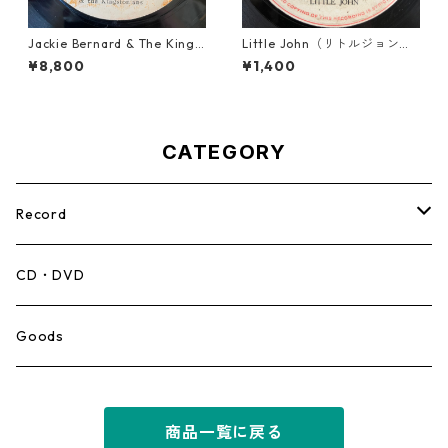
Jackie Bernard & The Kings
Little John（リトルジョン）
tonians - Never Changing H
- That Girl 【7-20045】
¥8,800
¥1,400
armony【7-21948】
CATEGORY
Record
Mento,Calypso,Ballad
CD・DVD
Ska
Goods
Rocksteady
商品一覧に戻る