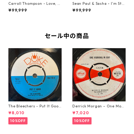
Carroll Thompson - Love, N
Sean Paul & Sasha - I'm Still
eed And Want You【12-2198
In Love With You Boy【7-218
¥99,999
¥99,999
3】
78】
セール中の商品
The Bleechers - Put It Good
Derrick Morgan – One Morn
【7-21637】
ing In May【7-21653】
¥8,010
¥7,020
10%OFF
10%OFF