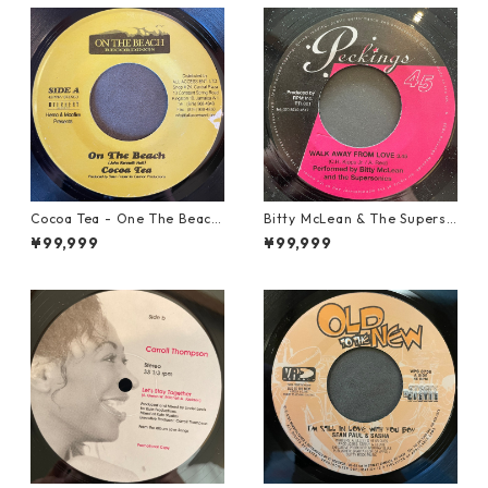
Cocoa Tea - One The Beach
Bitty McLean & The Superso
【7-21919】
nics - Walk Away From Love
¥99,999
¥99,999
【7-21989】