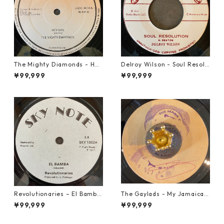
The Mighty Diamonds - Hey
Delroy Wilson - Soul Resolu
Girl【12-50053】
tion【7-21935】
¥99,999
¥99,999
Revolutionaries – El Bamba
The Gaylads - My Jamaican
【7-21855】
Girl【7-22009】
¥99,999
¥99,999