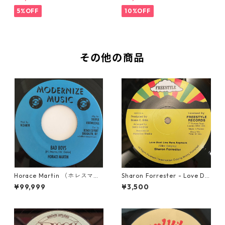
5%OFF
10%OFF
その他の商品
Horace Martin （ホレスマー
Sharon Forrester - Love Do
ティン） - Bad Boys【7'】
n't Live Here Anymore【12-
¥99,999
¥3,500
50068】