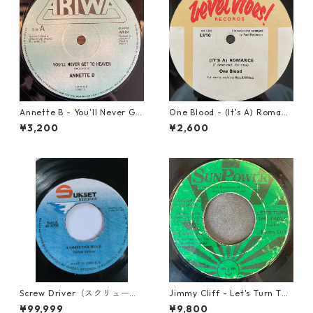
Annette B - You'll Never Ge
One Blood - (It's A) Romanc
t To Heaven【12-50058】
e【12-50054】
¥3,200
¥2,600
Screw Driver（スクリュード
Jimmy Cliff - Let's Turn The
ライバー） - Computer Rule
Table【7-21999】
¥99,999
¥9,800