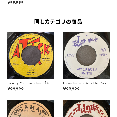
Chu【7-21918】
¥99,999
同じカテゴリの商品
Tommy McCook - Inez【7-21
Dawn Penn - Why Did You Li
840】
e【7-21938】
¥99,999
¥99,999