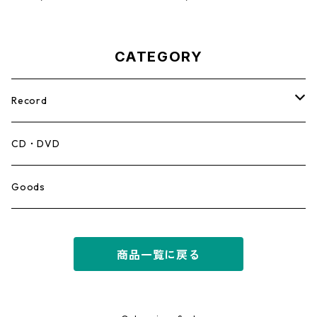
【7'】
CATEGORY
Record
Mento,Calypso,Ballad
CD・DVD
Ska
Goods
Rocksteady
商品一覧に戻る
Roots
Early Reggae/Skins