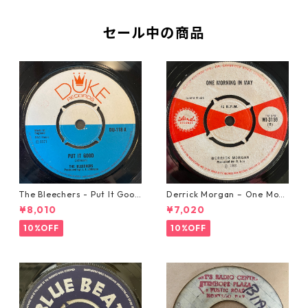
セール中の商品
The Bleechers - Put It Good
Derrick Morgan – One Morn
【7-21637】
ing In May【7-21653】
¥8,010
¥7,020
10%OFF
10%OFF